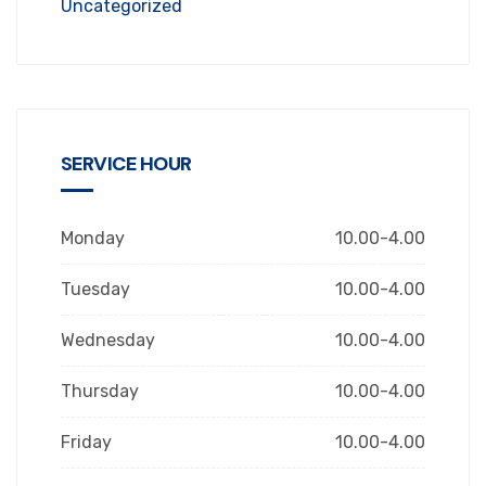
Uncategorized
SERVICE HOUR
Monday
10.00-4.00
Tuesday
10.00-4.00
Wednesday
10.00-4.00
Thursday
10.00-4.00
Friday
10.00-4.00