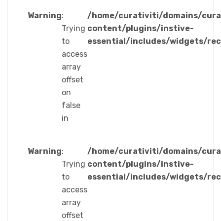
Warning
:
/home/curativiti/domains/cura
Trying
content/plugins/instive-
to
essential/includes/widgets/re
access
array
offset
on
false
in
Warning
:
/home/curativiti/domains/cura
Trying
content/plugins/instive-
to
essential/includes/widgets/re
access
array
offset