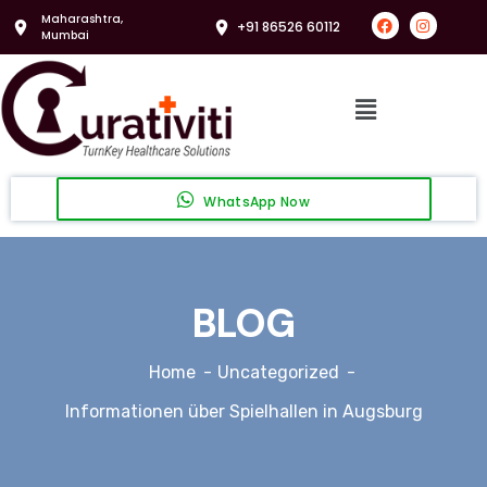
Maharashtra,
+91 86526 60112
Mumbai
WhatsApp Now
BLOG
Home
Uncategorized
Informationen über Spielhallen in Augsburg