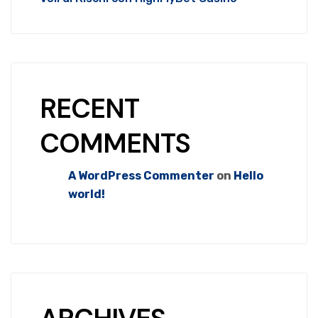
RECENT
COMMENTS
A WordPress Commenter
on
Hello
world!