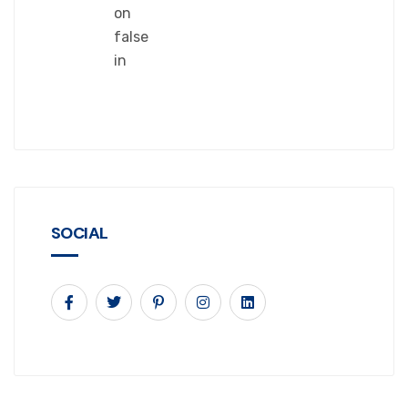
on
false
in
SOCIAL