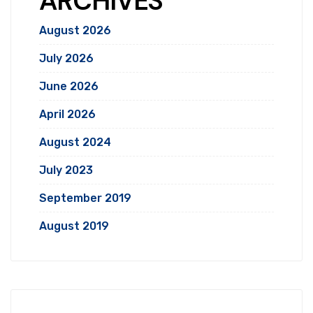
ARCHIVES
August 2026
July 2026
June 2026
April 2026
August 2024
July 2023
September 2019
August 2019