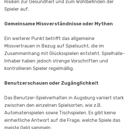
Risiken zur Gesundheit und zum Wohlbefinden der
Spieler auf.
Gemeinsame Missverständnisse oder Mythen
Ein weiterer Punkt betrifft das allgemeine
Missvertrauen in Bezug auf Spielsucht, die im
Zusammenhang mit Glücksspielen entsteht. Spielhalle-
Inhaber haben jedoch strenge Vorschriften und
kontrollieren Spieler regelmäßig.
Benutzerschauen oder Zugänglichkeit
Das Benutzer-Spielverhalten in Augsburg variiert stark
zwischen den einzelnen Spielsorten, wie z.B.
Automatenspielen sowie Tischspielen. Es gibt keine
einheitliche Antwort auf die Frage, welche Spiele das
meiste Geld sammeln.