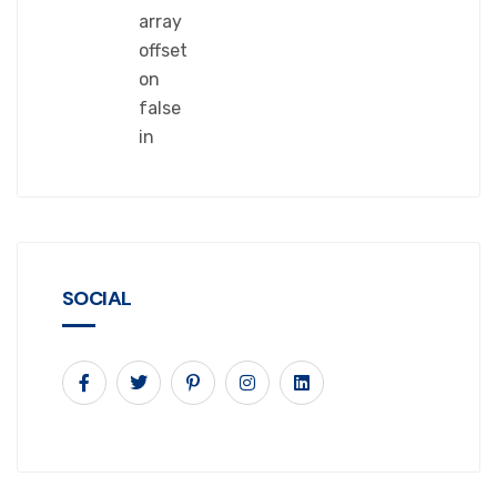
array
offset
on
false
in
SOCIAL