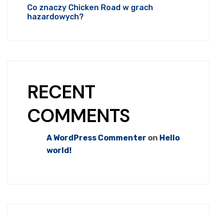
Co znaczy Chicken Road w grach
hazardowych?
RECENT
COMMENTS
A WordPress Commenter
on
Hello
world!