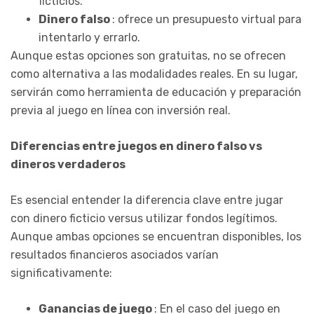
ficticios.
Dinero falso
: ofrece un presupuesto virtual para
intentarlo y errarlo.
Aunque estas opciones son gratuitas, no se ofrecen
como alternativa a las modalidades reales. En su lugar,
servirán como herramienta de educación y preparación
previa al juego en línea con inversión real.
Diferencias entre juegos en dinero falso vs
dineros verdaderos
Es esencial entender la diferencia clave entre jugar
con dinero ficticio versus utilizar fondos legítimos.
Aunque ambas opciones se encuentran disponibles, los
resultados financieros asociados varían
significativamente:
Ganancias de juego
: En el caso del juego en