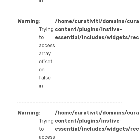
in
Warning
:
/home/curativiti/domains/cura
Trying
content/plugins/instive-
to
essential/includes/widgets/re
access
array
offset
on
false
in
Warning
:
/home/curativiti/domains/cura
Trying
content/plugins/instive-
to
essential/includes/widgets/re
access