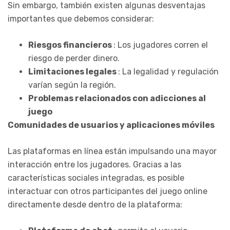
Sin embargo, también existen algunas desventajas
importantes que debemos considerar:
Riesgos financieros
: Los jugadores corren el
riesgo de perder dinero.
Limitaciones legales
: La legalidad y regulación
varían según la región.
Problemas relacionados con adicciones al
juego
Comunidades de usuarios y aplicaciones móviles
Las plataformas en línea están impulsando una mayor
interacción entre los jugadores. Gracias a las
características sociales integradas, es posible
interactuar con otros participantes del juego online
directamente desde dentro de la plataforma: