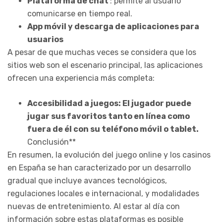
Plataforma de chat
: permite al usuario
comunicarse en tiempo real.
App móvil y descarga de aplicaciones para
usuarios
A pesar de que muchas veces se considera que los
sitios web son el escenario principal, las aplicaciones
ofrecen una experiencia más completa:
Accesibilidad a juegos: El jugador puede
jugar sus favoritos tanto en línea como
fuera de él con su teléfono móvil o tablet.
Conclusión**
En resumen, la evolución del juego online y los casinos
en España se han caracterizado por un desarrollo
gradual que incluye avances tecnológicos,
regulaciones locales e internacional, y modalidades
nuevas de entretenimiento. Al estar al día con
información sobre estas plataformas es posible