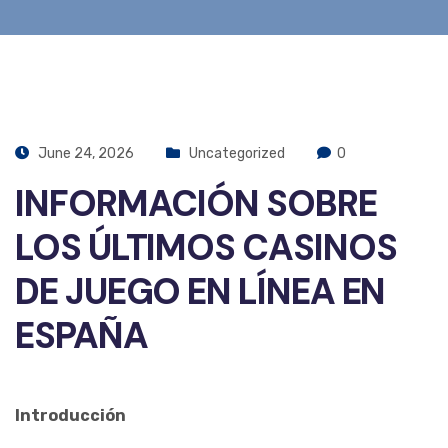
June 24, 2026
Uncategorized
0
INFORMACIÓN SOBRE
LOS ÚLTIMOS CASINOS
DE JUEGO EN LÍNEA EN
ESPAÑA
Introducción