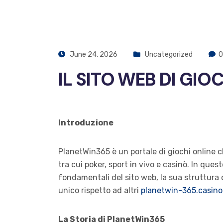
June 24, 2026
Uncategorized
0
IL SITO WEB DI GI
Introduzione
PlanetWin365 è un portale di giochi online c
tra cui poker, sport in vivo e casinò. In ques
fondamentali del sito web, la sua struttura 
unico rispetto ad altri
planetwin-365.casino
La Storia di PlanetWin365