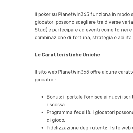
Il poker su PlanetWin365 funziona in modo si
giocatori possono scegliere tra diverse var
Stud) e partecipare ad eventi come tornei e
combinazione di fortuna, strategia e abilità.
Le Caratteristiche Uniche
Il sito web PlanetWin365 offre alcune caratt
giocatori:
Bonus: il portale fornisce ai nuovi iscr
riscossa.
Programma fedeltà: i giocatori possono
di gioco.
Fidelizzazione degli utenti: il sito web