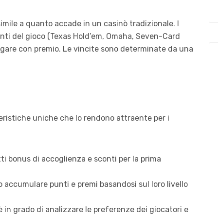
mile a quanto accade in un casinò tradizionale. I
ianti del gioco (Texas Hold’em, Omaha, Seven-Card
 gare con premio. Le vincite sono determinate da una
eristiche uniche che lo rendono attraente per i
itti bonus di accoglienza e sconti per la prima
 accumulare punti e premi basandosi sul loro livello
 è in grado di analizzare le preferenze dei giocatori e