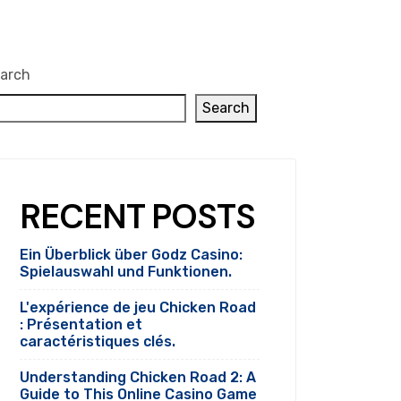
arch
Search
RECENT POSTS
Ein Überblick über Godz Casino:
Spielauswahl und Funktionen.
L'expérience de jeu Chicken Road
: Présentation et
caractéristiques clés.
Understanding Chicken Road 2: A
Guide to This Online Casino Game