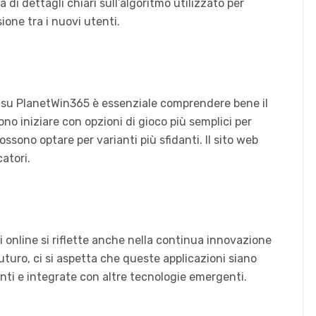
 di dettagli chiari sull’algoritmo utilizzato per
one tra i nuovi utenti.
e su PlanetWin365 è essenziale comprendere bene il
no iniziare con opzioni di gioco più semplici per
possono optare per varianti più sfidanti. Il sito web
catori.
i online si riflette anche nella continua innovazione
turo, ci si aspetta che queste applicazioni siano
enti e integrate con altre tecnologie emergenti.