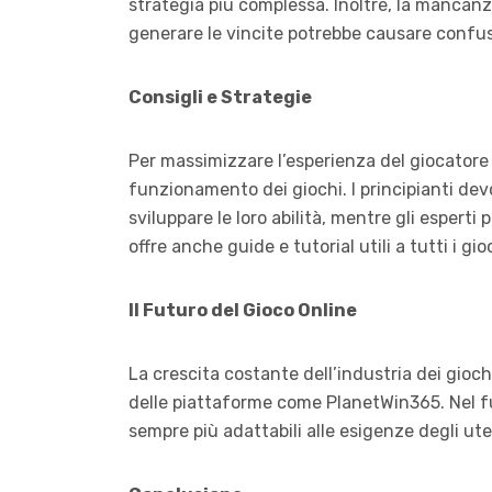
strategia più complessa. Inoltre, la mancanza
generare le vincite potrebbe causare confusi
Consigli e Strategie
Per massimizzare l’esperienza del giocator
funzionamento dei giochi. I principianti devo
sviluppare le loro abilità, mentre gli esperti 
offre anche guide e tutorial utili a tutti i gio
Il Futuro del Gioco Online
La crescita costante dell’industria dei gioch
delle piattaforme come PlanetWin365. Nel fu
sempre più adattabili alle esigenze degli ut