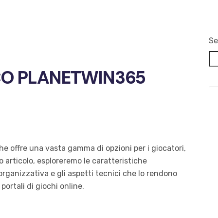
Se
OCO PLANETWIN365
he offre una vasta gamma di opzioni per i giocatori,
to articolo, esploreremo le caratteristiche
organizzativa e gli aspetti tecnici che lo rendono
portali di giochi online.