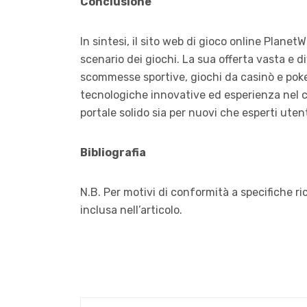
Conclusione
In sintesi, il sito web di gioco online Plan
scenario dei giochi. La sua offerta vasta e d
scommesse sportive, giochi da casinò e poke
tecnologiche innovative ed esperienza nel 
portale solido sia per nuovi che esperti utent
Bibliografia
N.B. Per motivi di conformità a specifiche ri
inclusa nell’articolo.