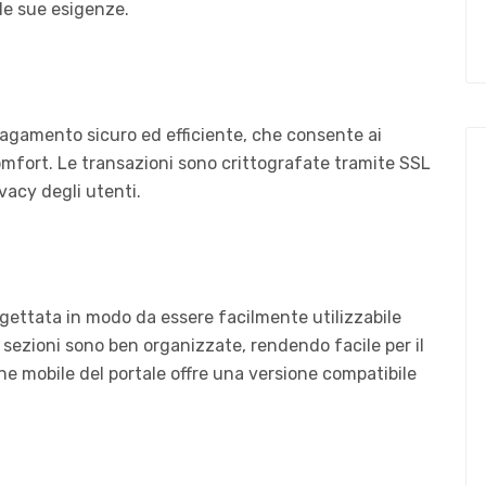
lle sue esigenze.
pagamento sicuro ed efficiente, che consente ai
 comfort. Le transazioni sono crittografate tramite SSL
vacy degli utenti.
gettata in modo da essere facilmente utilizzabile
 sezioni sono ben organizzate, rendendo facile per il
one mobile del portale offre una versione compatibile