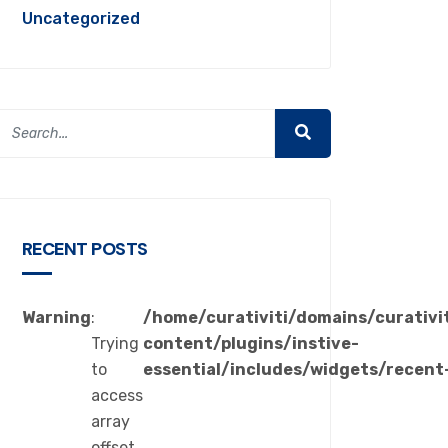
Uncategorized
RECENT POSTS
Warning
:
/home/curativiti/domains/curativi
Trying
content/plugins/instive-
to
essential/includes/widgets/recent
access
array
offset