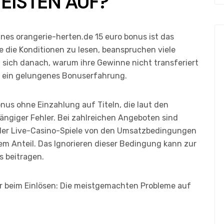
EISTEN AUF?
ines orangerie-herten.de 15 euro bonus ist das
 die Konditionen zu lesen, beanspruchen viele
sich danach, warum ihre Gewinne nicht transferiert
ür ein gelungenes Bonuserfahrung.
nus ohne Einzahlung auf Titeln, die laut den
ängiger Fehler. Bei zahlreichen Angeboten sind
oder Live-Casino-Spiele von den Umsatzbedingungen
nem Anteil. Das Ignorieren dieser Bedingung kann zur
 beitragen.
er beim Einlösen: Die meistgemachten Probleme auf