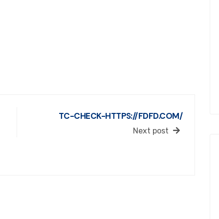
TC-CHECK-HTTPS://FDFD.COM/
Next post