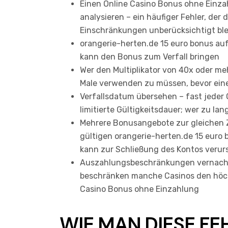
Einen Online Casino Bonus ohne Einza
analysieren – ein häufiger Fehler, der
Einschränkungen unberücksichtigt bl
orangerie-herten.de 15 euro bonus auf
kann den Bonus zum Verfall bringen
Wer den Multiplikator von 40x oder meh
Male verwenden zu müssen, bevor eine
Verfallsdatum übersehen – fast jeder
limitierte Gültigkeitsdauer; wer zu la
Mehrere Bonusangebote zur gleichen Z
gültigen orangerie-herten.de 15 euro
kann zur Schließung des Kontos veru
Auszahlungsbeschränkungen vernachläs
beschränken manche Casinos den höc
Casino Bonus ohne Einzahlung
WIE MAN DIESE FE