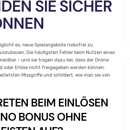
DEN SIE SICHER
ÖNNEN
glicht es, neue Spielangebote risikofrei zu
auszubauen. Die häufigsten Fehler beim Nutzen eines
eidbar – und sie tragen dazu bei, dass der Online
d oder Erlöse nicht freigegeben werden können.
eitetsten Missgriffe und schildert, wie man sie von
RETEN BEIM EINLÖSEN
SINO BONUS OHNE