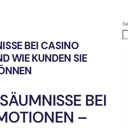
Se
ISSE BEI CASINO
D WIE KUNDEN SIE
KÖNNEN
SÄUMNISSE BEI
MOTIONEN –