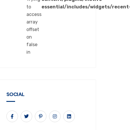
to
essential/includes/widgets/recent
access
array
offset
on
false
in
SOCIAL