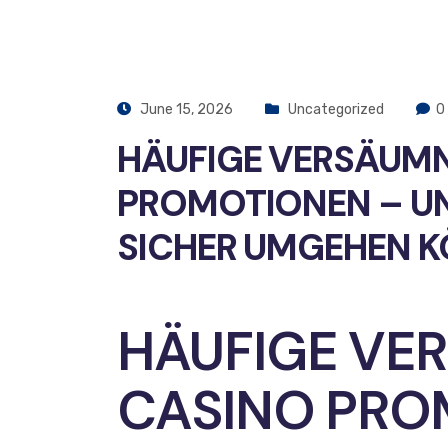
June 15, 2026
Uncategorized
0
HÄUFIGE VERSÄUMN
PROMOTIONEN – UN
SICHER UMGEHEN 
HÄUFIGE VER
CASINO PRO