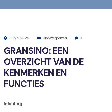
July 1, 2026
Uncategorized
0
GRANSINO: EEN
OVERZICHT VAN DE
KENMERKEN EN
FUNCTIES
Inleiding