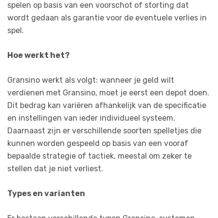
spelen op basis van een voorschot of storting dat
wordt gedaan als garantie voor de eventuele verlies in
spel.
Hoe werkt het?
Gransino werkt als volgt: wanneer je geld wilt
verdienen met Gransino, moet je eerst een depot doen.
Dit bedrag kan variëren afhankelijk van de specificatie
en instellingen van ieder individueel systeem.
Daarnaast zijn er verschillende soorten spelletjes die
kunnen worden gespeeld op basis van een vooraf
bepaalde strategie of tactiek, meestal om zeker te
stellen dat je niet verliest.
Types en varianten