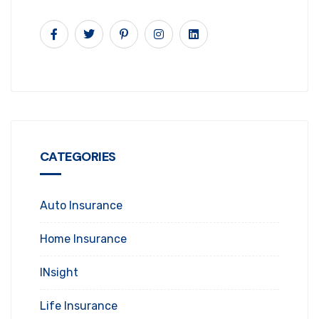
CATEGORIES
Auto Insurance
Home Insurance
INsight
Life Insurance