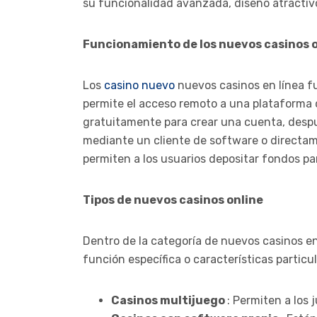
su funcionalidad avanzada, diseño atractivo
Funcionamiento de los nuevos casinos 
Los
casino nuevo
nuevos casinos en línea f
permite el acceso remoto a una plataforma 
gratuitamente para crear una cuenta, despué
mediante un cliente de software o directa
permiten a los usuarios depositar fondos pa
Tipos de nuevos casinos online
Dentro de la categoría de nuevos casinos en
función específica o características particu
Casinos multijuego
: Permiten a los