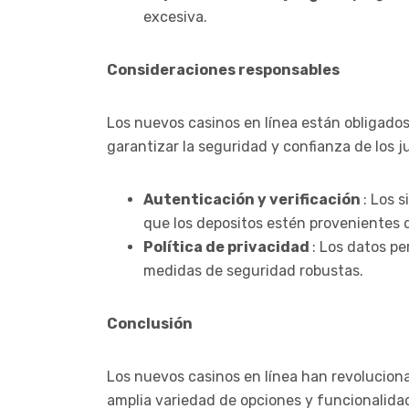
excesiva.
Consideraciones responsables
Los nuevos casinos en línea están obligados 
garantizar la seguridad y confianza de los j
Autenticación y verificación
: Los 
que los depositos estén provenientes 
Política de privacidad
: Los datos p
medidas de seguridad robustas.
Conclusión
Los nuevos casinos en línea han revolucion
amplia variedad de opciones y funcionalida