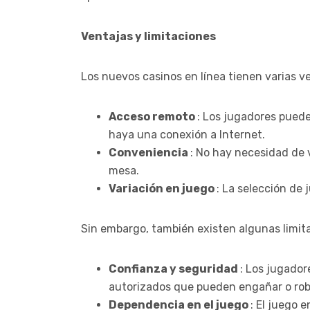
Ventajas y limitaciones
Los nuevos casinos en línea tienen varias v
Acceso remoto
: Los jugadores pued
haya una conexión a Internet.
Conveniencia
: No hay necesidad de v
mesa.
Variación en juego
: La selección de 
Sin embargo, también existen algunas limit
Confianza y seguridad
: Los jugador
autorizados que pueden engañar o rob
Dependencia en el juego
: El juego 