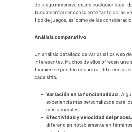
de juego inmersiva desde cualquier lugar d
fundamental ser consciente tanto de las ve
tipo de juegos, así como de las considerac
Análisis comparativo
Un análisis detallado de varios sitios web 
interesantes. Muchos de ellos ofrecen una 
también se pueden encontrar diferencias sign
cada sitio.
Variación en la funcionalidad
: Alg
experiencia más personalizada para lo
más generales.
Efectividad y velocidad del proce
diferencian notablemente en términos 