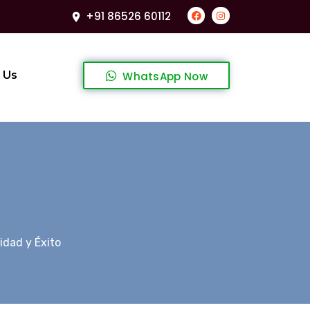
+91 86526 60112
 Us
WhatsApp Now
idad y Éxito