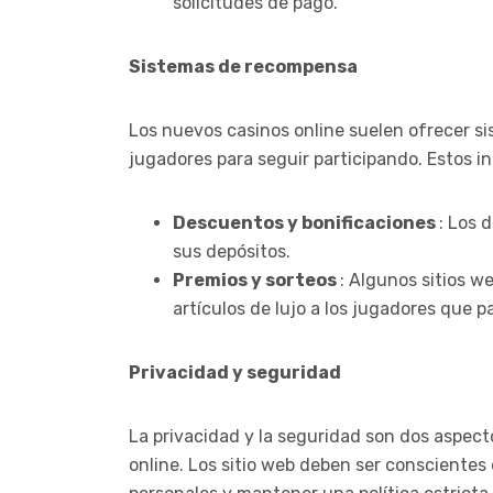
solicitudes de pago.
Sistemas de recompensa
Los nuevos casinos online suelen ofrecer s
jugadores para seguir participando. Estos i
Descuentos y bonificaciones
: Los 
sus depósitos.
Premios y sorteos
: Algunos sitios w
artículos de lujo a los jugadores que p
Privacidad y seguridad
La privacidad y la seguridad son dos aspec
online. Los sitio web deben ser conscientes