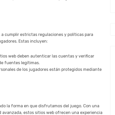
a cumplir estrictas regulaciones y políticas para
ugadores. Estas incluyen:
sitios web deben autenticar las cuentas y verificar
de fuentes legítimas.
ersonales de los jugadores están protegidos mediante
ado la forma en que disfrutamos del juego. Con una
d avanzada, estos sitios web ofrecen una experiencia