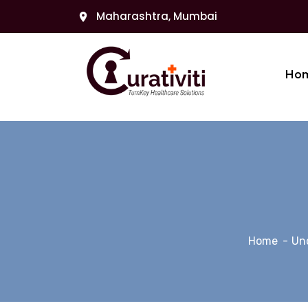
Maharashtra, Mumbai
Ho
Home
Un