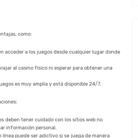
entajas, como:
en acceder a los juegos desde cualquier lugar donde
iajar al casino físico ni esperar para obtener una
juegos es muy amplia y está disponible 24/7.
aciones:
es deben tener cuidado con los sitios web no
ar información personal.
en línea puede ser adictivo si se juega de manera