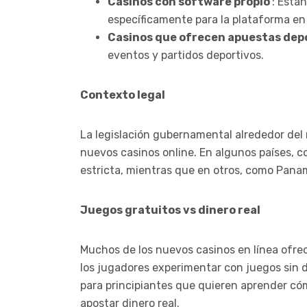
Casinos con software propio
: Está
específicamente para la plataforma en 
Casinos que ofrecen apuestas dep
eventos y partidos deportivos.
Contexto legal
La legislación gubernamental alrededor de
nuevos casinos online. En algunos países, co
estricta, mientras que en otros, como Pana
Juegos gratuitos vs dinero real
Muchos de los nuevos casinos en línea ofre
los jugadores experimentar con juegos sin d
para principiantes que quieren aprender cóm
apostar dinero real.