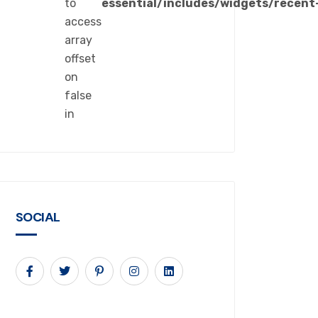
to
essential/includes/widgets/recent
access
array
offset
on
false
in
SOCIAL