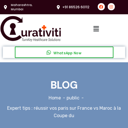
Maharashtra,
+91 86526 60112
Mumbai
WhatsApp Now
BLOG
Home
public
Expert tips : réussir vos paris sur France vs Maroc à la
Coupe du