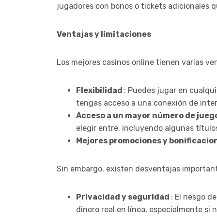
jugadores con bonos o tickets adicionales q
Ventajas y limitaciones
Los mejores casinos online tienen varias ven
Flexibilidad
: Puedes jugar en cualqu
tengas acceso a una conexión de inter
Acceso a un mayor número de jueg
elegir entre, incluyendo algunas título
Mejores promociones y bonificacio
Sin embargo, existen desventajas importan
Privacidad y seguridad
: El riesgo 
dinero real en línea, especialmente si 