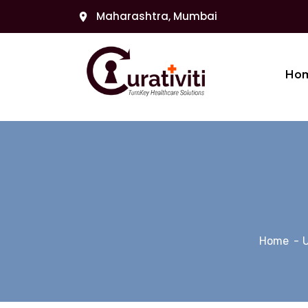
Maharashtra, Mumbai
Ho
Home