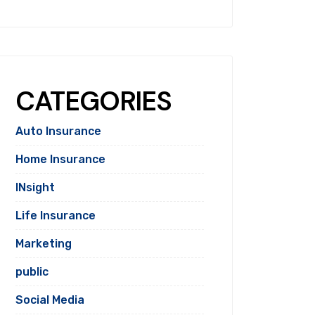
CATEGORIES
Auto Insurance
Home Insurance
INsight
Life Insurance
Marketing
public
Social Media