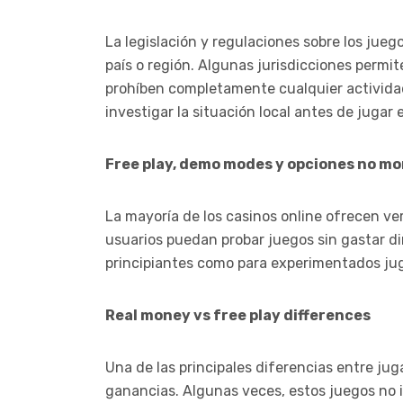
La legislación y regulaciones sobre los jue
país o región. Algunas jurisdicciones permit
prohíben completamente cualquier actividad
investigar la situación local antes de jugar 
Free play, demo modes y opciones no m
La mayoría de los casinos online ofrecen v
usuarios puedan probar juegos sin gastar di
principiantes como para experimentados ju
Real money vs free play differences
Una de las principales diferencias entre juga
ganancias. Algunas veces, estos juegos no 