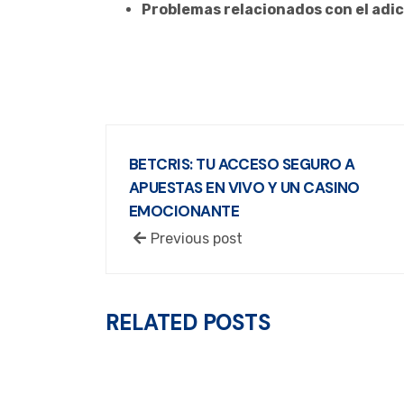
Problemas relacionados con el adic
BETCRIS: TU ACCESO SEGURO A
APUESTAS EN VIVO Y UN CASINO
EMOCIONANTE
Previous post
RELATED POSTS