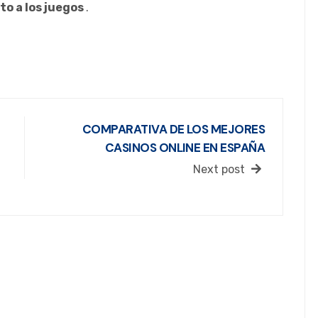
to a los juegos
.
COMPARATIVA DE LOS MEJORES
CASINOS ONLINE EN ESPAÑA
Next post