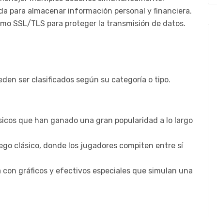
da para almacenar información personal y financiera.
mo SSL/TLS para proteger la transmisión de datos.
den ser clasificados según su categoría o tipo.
icos que han ganado una gran popularidad a lo largo
juego clásico, donde los jugadores compiten entre sí
 con gráficos y efectivos especiales que simulan una