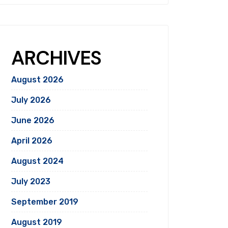
ARCHIVES
August 2026
July 2026
June 2026
April 2026
August 2024
July 2023
September 2019
August 2019