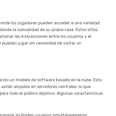
 donde los jugadores pueden acceder a una variedad
desde la comodidad de su propia casa. Estos sitios
tionar las interacciones entre los usuarios y el
e puedan jugar sin necesidad de visitar un
zando un modelo de software basado en la nube. Esto
s están alojados en servidores centrales, lo que
ara todo el público objetivo. Algunas características
manejar múltiples usuarios simultáneamente.