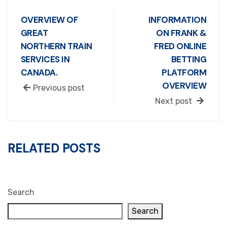
OVERVIEW OF
INFORMATION
GREAT
ON FRANK &
NORTHERN TRAIN
FRED ONLINE
SERVICES IN
BETTING
CANADA.
PLATFORM
OVERVIEW
Previous post
Next post
RELATED POSTS
Search
Search