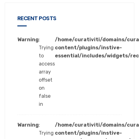
RECENT POSTS
Warning
:
/home/curativiti/domains/cura
Trying
content/plugins/instive-
to
essential/includes/widgets/re
access
array
offset
on
false
in
Warning
:
/home/curativiti/domains/cura
Trying
content/plugins/instive-