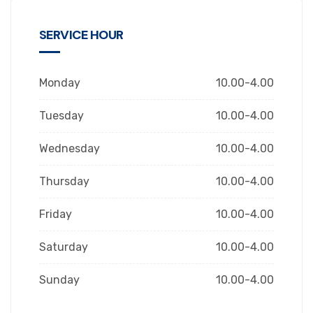
SERVICE HOUR
Monday
10.00-4.00
Tuesday
10.00-4.00
Wednesday
10.00-4.00
Thursday
10.00-4.00
Friday
10.00-4.00
Saturday
10.00-4.00
Sunday
10.00-4.00