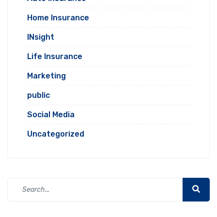
Home Insurance
INsight
Life Insurance
Marketing
public
Social Media
Uncategorized