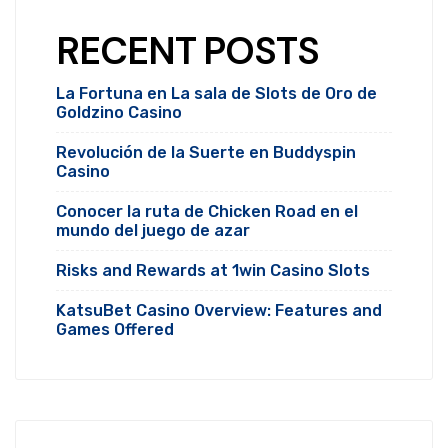
RECENT POSTS
La Fortuna en La sala de Slots de Oro de
Goldzino Casino
Revolución de la Suerte en Buddyspin
Casino
Conocer la ruta de Chicken Road en el
mundo del juego de azar
Risks and Rewards at 1win Casino Slots
KatsuBet Casino Overview: Features and
Games Offered