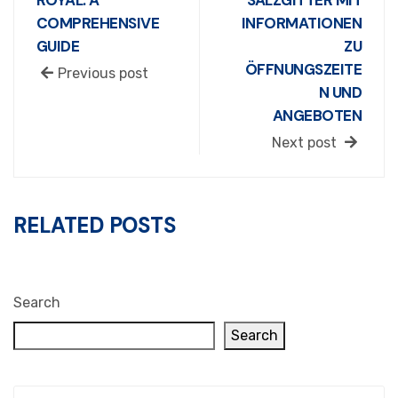
COMPREHENSIVE
INFORMATIONEN
GUIDE
ZU
ÖFFNUNGSZEITE
Previous post
N UND
ANGEBOTEN
Next post
RELATED POSTS
Search
Search