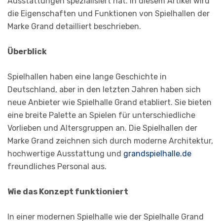
Ausstattungen spezialisiert hat. In diesem Artikel wird
die Eigenschaften und Funktionen von Spielhallen der
Marke Grand detailliert beschrieben.
Überblick
Spielhallen haben eine lange Geschichte in
Deutschland, aber in den letzten Jahren haben sich
neue Anbieter wie Spielhalle Grand etabliert. Sie bieten
eine breite Palette an Spielen für unterschiedliche
Vorlieben und Altersgruppen an. Die Spielhallen der
Marke Grand zeichnen sich durch moderne Architektur,
hochwertige Ausstattung und
grandspielhalle.de
freundliches Personal aus.
Wie das Konzept funktioniert
In einer modernen Spielhalle wie der Spielhalle Grand