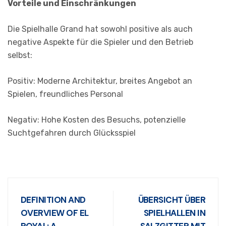
Vorteile und Einschränkungen
Die Spielhalle Grand hat sowohl positive als auch
negative Aspekte für die Spieler und den Betrieb
selbst:
Positiv: Moderne Architektur, breites Angebot an
Spielen, freundliches Personal
Negativ: Hohe Kosten des Besuchs, potenzielle
Suchtgefahren durch Glücksspiel
DEFINITION AND
ÜBERSICHT ÜBER
OVERVIEW OF EL
SPIELHALLEN IN
ROYAL: A
SALZGITTER MIT