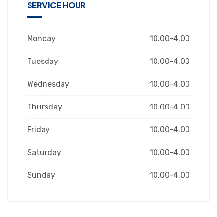
SERVICE HOUR
Monday
10.00-4.00
Tuesday
10.00-4.00
Wednesday
10.00-4.00
Thursday
10.00-4.00
Friday
10.00-4.00
Saturday
10.00-4.00
Sunday
10.00-4.00