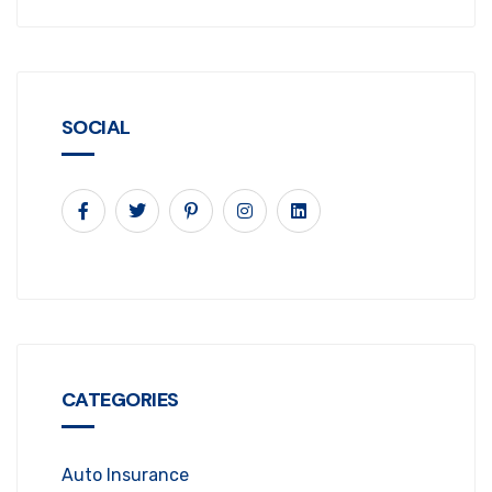
SOCIAL
CATEGORIES
Auto Insurance