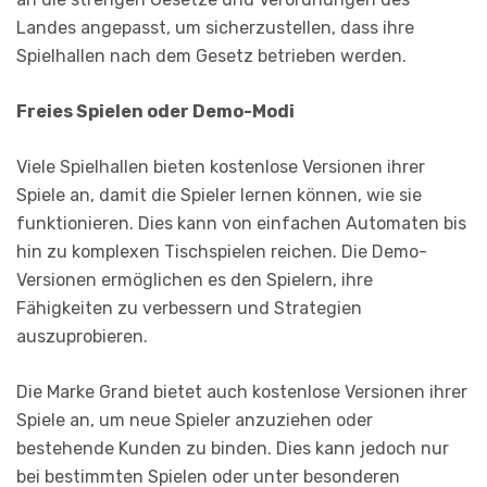
Landes angepasst, um sicherzustellen, dass ihre
Spielhallen nach dem Gesetz betrieben werden.
Freies Spielen oder Demo-Modi
Viele Spielhallen bieten kostenlose Versionen ihrer
Spiele an, damit die Spieler lernen können, wie sie
funktionieren. Dies kann von einfachen Automaten bis
hin zu komplexen Tischspielen reichen. Die Demo-
Versionen ermöglichen es den Spielern, ihre
Fähigkeiten zu verbessern und Strategien
auszuprobieren.
Die Marke Grand bietet auch kostenlose Versionen ihrer
Spiele an, um neue Spieler anzuziehen oder
bestehende Kunden zu binden. Dies kann jedoch nur
bei bestimmten Spielen oder unter besonderen