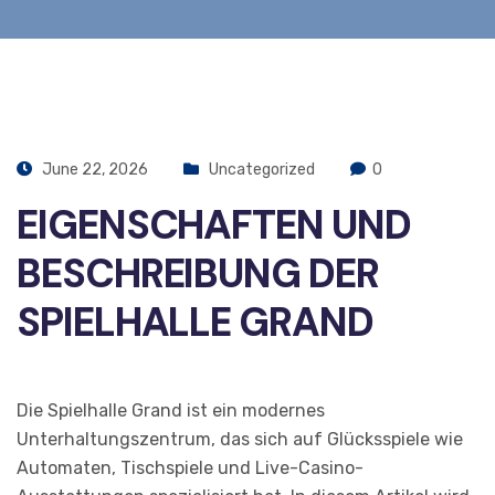
June 22, 2026
Uncategorized
0
EIGENSCHAFTEN UND
BESCHREIBUNG DER
SPIELHALLE GRAND
Die Spielhalle Grand ist ein modernes
Unterhaltungszentrum, das sich auf Glücksspiele wie
Automaten, Tischspiele und Live-Casino-