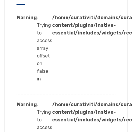
Warning
:
/home/curativiti/domains/cura
Trying
content/plugins/instive-
to
essential/includes/widgets/re
access
array
offset
on
false
in
Warning
:
/home/curativiti/domains/cura
Trying
content/plugins/instive-
to
essential/includes/widgets/re
access