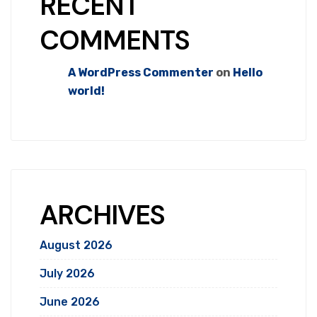
RECENT
COMMENTS
A WordPress Commenter
on
Hello
world!
ARCHIVES
August 2026
July 2026
June 2026