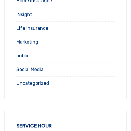
Home Insurance
INsight
Life Insurance
Marketing
public
Social Media
Uncategorized
SERVICE HOUR