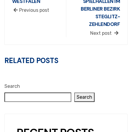
WESTFALEN
SPIELHALLEN IM
BERLINER BEZIRK
Previous post
STEGLITZ-
ZEHLENDORF
Next post
RELATED POSTS
Search
Search