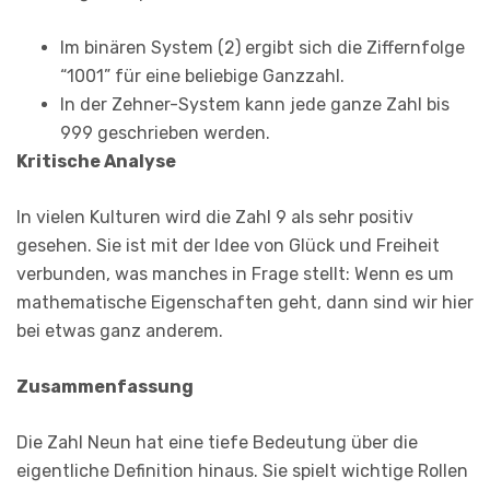
Im binären System (2) ergibt sich die Ziffernfolge
“1001” für eine beliebige Ganzzahl.
In der Zehner-System kann jede ganze Zahl bis
999 geschrieben werden.
Kritische Analyse
In vielen Kulturen wird die Zahl 9 als sehr positiv
gesehen. Sie ist mit der Idee von Glück und Freiheit
verbunden, was manches in Frage stellt: Wenn es um
mathematische Eigenschaften geht, dann sind wir hier
bei etwas ganz anderem.
Zusammenfassung
Die Zahl Neun hat eine tiefe Bedeutung über die
eigentliche Definition hinaus. Sie spielt wichtige Rollen