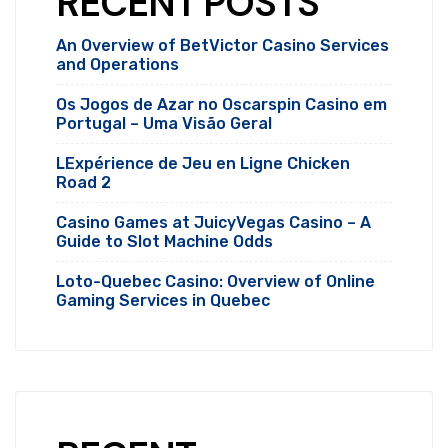
RECENT POSTS
An Overview of BetVictor Casino Services
and Operations
Os Jogos de Azar no Oscarspin Casino em
Portugal – Uma Visão Geral
LExpérience de Jeu en Ligne Chicken
Road 2
Casino Games at JuicyVegas Casino – A
Guide to Slot Machine Odds
Loto-Quebec Casino: Overview of Online
Gaming Services in Quebec