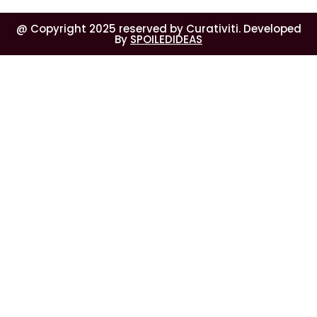
@ Copyright 2025 reserved by Curativiti. Developed
By
SPOILEDIDEAS