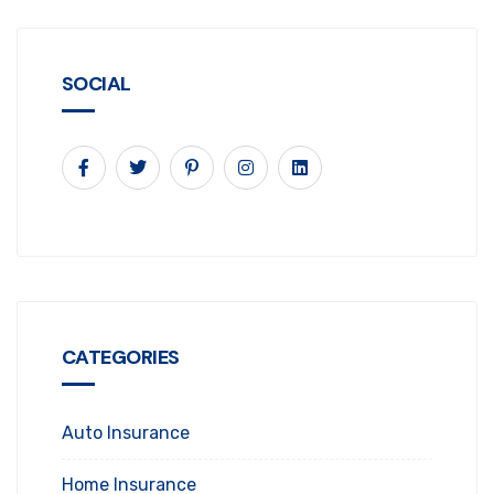
SOCIAL
CATEGORIES
Auto Insurance
Home Insurance