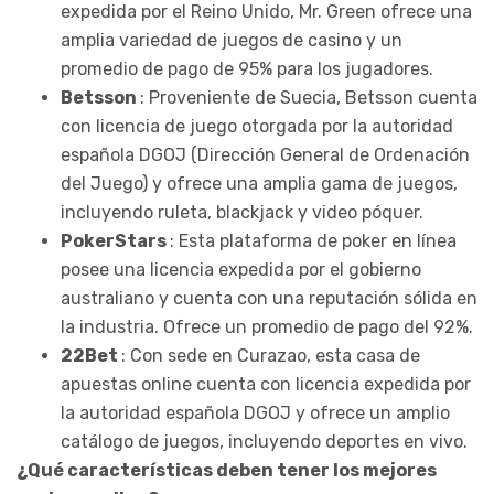
expedida por el Reino Unido, Mr. Green ofrece una
amplia variedad de juegos de casino y un
promedio de pago de 95% para los jugadores.
Betsson
: Proveniente de Suecia, Betsson cuenta
con licencia de juego otorgada por la autoridad
española DGOJ (Dirección General de Ordenación
del Juego) y ofrece una amplia gama de juegos,
incluyendo ruleta, blackjack y video póquer.
PokerStars
: Esta plataforma de poker en línea
posee una licencia expedida por el gobierno
australiano y cuenta con una reputación sólida en
la industria. Ofrece un promedio de pago del 92%.
22Bet
: Con sede en Curazao, esta casa de
apuestas online cuenta con licencia expedida por
la autoridad española DGOJ y ofrece un amplio
catálogo de juegos, incluyendo deportes en vivo.
¿Qué características deben tener los mejores