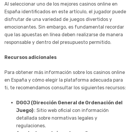
Al seleccionar uno de los mejores casinos online en
España identificados en este artículo, el jugador puede
disfrutar de una variedad de juegos divertidos y
emocionantes. Sin embargo, es fundamental recordar
que las apuestas en línea deben realizarse de manera
responsable y dentro del presupuesto permitido.
Recursos adicionales
Para obtener más información sobre los casinos online
en España y cómo elegir la plataforma adecuada para
ti, te recomendamos consultar los siguientes recursos:
DGOJ (Dirección General de Ordenación del
Juego)
: Sitio web oficial con información
detallada sobre normativas legales y
regulaciones.