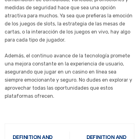
medidas de seguridad hace que sea una opción
atractiva para muchos. Ya sea que prefieras la emoción
de los juegos de slots, la estrategia de las mesas de
cartas, o la interacción de los juegos en vivo, hay algo
para cada tipo de jugador.
Además, el continuo avance de la tecnología promete
una mejora constante en la experiencia de usuario,
asegurando que jugar en un casino en línea sea
siempre emocionante y seguro. No dudes en explorar y
aprovechar todas las oportunidades que estos
plataformas ofrecen.
DEFINITION AND
DEFINITION AND