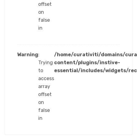
offset
on
false
in
Warning
:
/home/curativiti/domains/cura
Trying
content/plugins/instive-
to
essential/includes/widgets/re
access
array
offset
on
false
in