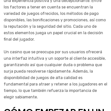
una experiencia positiva y una decepcionante. Entre
los factores a tener en cuenta se encuentran la
variedad de juegos ofrecidos, los métodos de pago
disponibles, las bonificaciones y promociones, así como
la reputación y la seguridad del sitio. Cada uno de
estos elementos juega un papel crucial en la decisión
final del jugador.
Un casino que se preocupa por sus usuarios ofrecerá
una interfaz intuitiva y un soporte al cliente accesible,
garantizando así que cualquier duda o problema que
surja pueda resolverse rápidamente. Además, la
disponibilidad de juegos de alta calidad es
fundamental para atraer y retener a los jugadores en el
tiempo, lo que también refuerza la importancia de
elegir sabiamente.