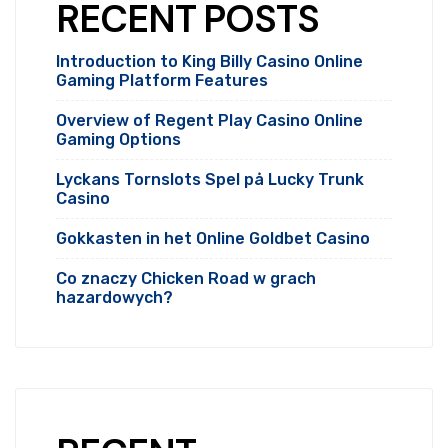
RECENT POSTS
Introduction to King Billy Casino Online
Gaming Platform Features
Overview of Regent Play Casino Online
Gaming Options
Lyckans Tornslots Spel på Lucky Trunk
Casino
Gokkasten in het Online Goldbet Casino
Co znaczy Chicken Road w grach
hazardowych?