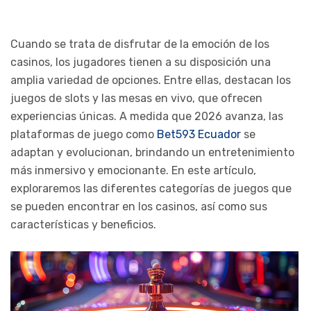
Cuando se trata de disfrutar de la emoción de los
casinos, los jugadores tienen a su disposición una
amplia variedad de opciones. Entre ellas, destacan los
juegos de slots y las mesas en vivo, que ofrecen
experiencias únicas. A medida que 2026 avanza, las
plataformas de juego como
Bet593 Ecuador
se
adaptan y evolucionan, brindando un entretenimiento
más inmersivo y emocionante. En este artículo,
exploraremos las diferentes categorías de juegos que
se pueden encontrar en los casinos, así como sus
características y beneficios.