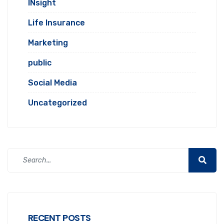
INsight
Life Insurance
Marketing
public
Social Media
Uncategorized
RECENT POSTS