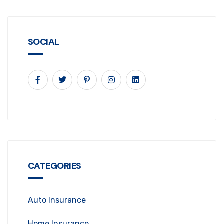
SOCIAL
CATEGORIES
Auto Insurance
Home Insurance