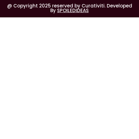
@ Copyright 2025 reserved by Curativiti. Developed
By
SPOILEDIDEAS