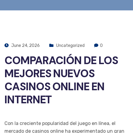
June 24, 2026
Uncategorized
0
COMPARACIÓN DE LOS
MEJORES NUEVOS
CASINOS ONLINE EN
INTERNET
Con la creciente popularidad del juego en línea, el
mercado de casinos online ha experimentado un gran