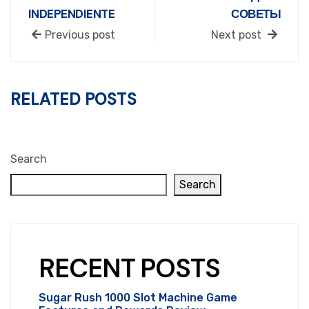
INDEPENDIENTE
СОВЕТЫ
Previous post
Next post
RELATED POSTS
Search
Search
RECENT POSTS
Sugar Rush 1000 Slot Machine Game