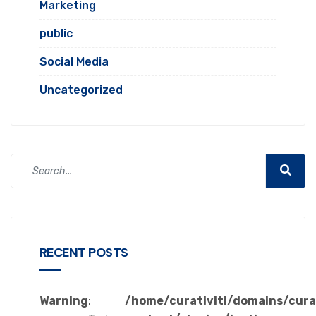
Marketing
public
Social Media
Uncategorized
RECENT POSTS
Warning
:
/home/curativiti/domains/cura