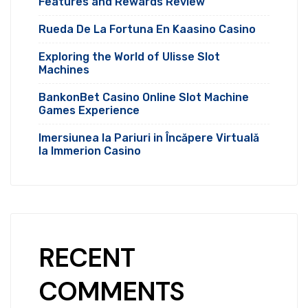
Features and Rewards Review
Rueda De La Fortuna En Kaasino Casino
Exploring the World of Ulisse Slot
Machines
BankonBet Casino Online Slot Machine
Games Experience
Imersiunea la Pariuri in Încăpere Virtuală
la Immerion Casino
RECENT
COMMENTS