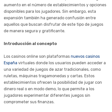
aumento en el número de establecimientos y opciones
disponibles para los jugadores. Sin embargo, esta
expansión también ha generado confusión entre
aquellos que buscan disfrutar de este tipo de juegos
de manera segura y gratificante.
Introducción al concepto
Los casinos online son plataformas
nuevos casinos
España
virtuales donde los usuarios pueden acceder a
una variedad de juegos de azar tradicionales, como
ruletas, máquinas tragamonedas y cartas. Estos
establecimientos ofrecen la posibilidad de jugar con
dinero real o en modo demo, lo que permite a los
jugadores experimentar diferentes juegos sin
comprometer sus finanzas.