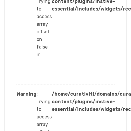
Trying
content/plugins/instive-
to
essential/includes/widgets/re
access
array
offset
on
false
in
Warning
:
/home/curativiti/domains/cura
Trying
content/plugins/instive-
to
essential/includes/widgets/re
access
array