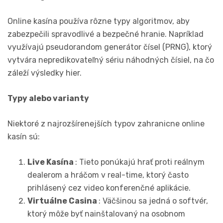
Online kasína používa rôzne typy algoritmov, aby
zabezpečili spravodlivé a bezpečné hranie. Napríklad
využívajú pseudorandom generátor čísel (PRNG), ktorý
vytvára nepredikovateľný sériu náhodných čísiel, na čo
záleží výsledky hier.
Typy alebo varianty
Niektoré z najrozšírenejších typov zahranicne online
kasín sú:
Live Kasína
: Tieto ponúkajú hrať proti reálnym
dealerom a hráčom v real-time, ktorý často
prihlásený cez video konferenčné aplikácie.
Virtuálne Casina
: Väčšinou sa jedná o softvér,
ktorý môže byť nainštalovaný na osobnom