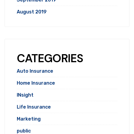
August 2019
CATEGORIES
Auto Insurance
Home Insurance
INsight
Life Insurance
Marketing
public