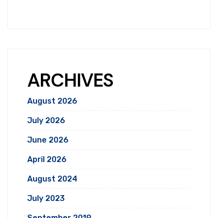
ARCHIVES
August 2026
July 2026
June 2026
April 2026
August 2024
July 2023
September 2019