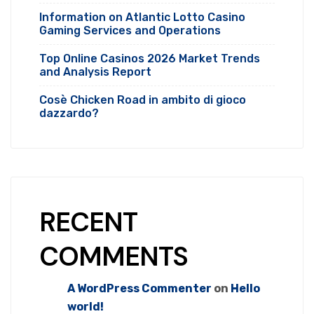
Information on Atlantic Lotto Casino
Gaming Services and Operations
Top Online Casinos 2026 Market Trends
and Analysis Report
Cosè Chicken Road in ambito di gioco
dazzardo?
RECENT
COMMENTS
A WordPress Commenter
on
Hello
world!