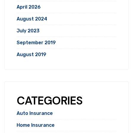
April 2026
August 2024
July 2023
September 2019
August 2019
CATEGORIES
Auto Insurance
Home Insurance