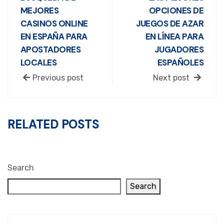
MEJORES
OPCIONES DE
CASINOS ONLINE
JUEGOS DE AZAR
EN ESPAÑA PARA
EN LÍNEA PARA
APOSTADORES
JUGADORES
LOCALES
ESPAÑOLES
Previous post
Next post
RELATED POSTS
Search
Search