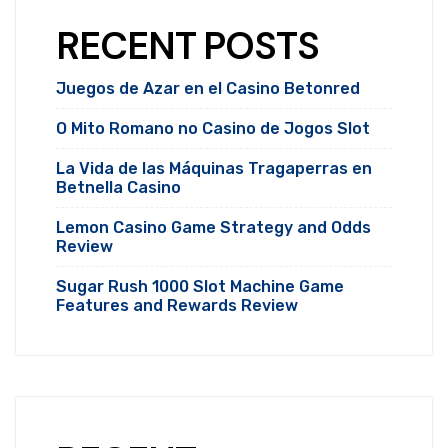
RECENT POSTS
Juegos de Azar en el Casino Betonred
O Mito Romano no Casino de Jogos Slot
La Vida de las Máquinas Tragaperras en
Betnella Casino
Lemon Casino Game Strategy and Odds
Review
Sugar Rush 1000 Slot Machine Game
Features and Rewards Review