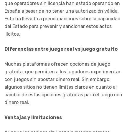
que operadores sin licencia han estado operando en
España a pesar de no tener una autorización válida.
Esto ha llevado a preocupaciones sobre la capacidad
del Estado para prevenir y sancionar estos actos
ilícitos.
Diferencias entre juego real vs juego gratuito
Muchas plataformas ofrecen opciones de juego
gratuita, que permiten a los jugadores experimentar
con juegos sin apostar dinero real. Sin embargo,
algunos sitios no tienen límites claros en cuanto al
cambio de estas opciones gratuitas para el juego con
dinero real.
Ventajas y limitaciones