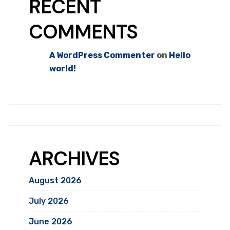
RECENT
COMMENTS
A WordPress Commenter
on
Hello
world!
ARCHIVES
August 2026
July 2026
June 2026