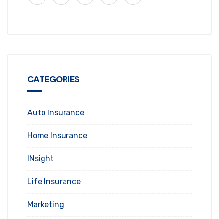
CATEGORIES
Auto Insurance
Home Insurance
INsight
Life Insurance
Marketing