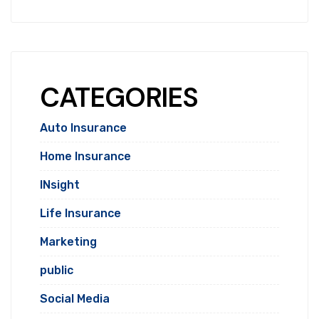
CATEGORIES
Auto Insurance
Home Insurance
INsight
Life Insurance
Marketing
public
Social Media