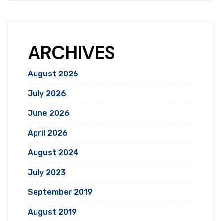
ARCHIVES
August 2026
July 2026
June 2026
April 2026
August 2024
July 2023
September 2019
August 2019