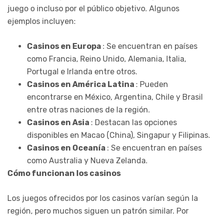
juego o incluso por el público objetivo. Algunos
ejemplos incluyen:
Casinos en Europa
: Se encuentran en países
como Francia, Reino Unido, Alemania, Italia,
Portugal e Irlanda entre otros.
Casinos en América Latina
: Pueden
encontrarse en México, Argentina, Chile y Brasil
entre otras naciones de la región.
Casinos en Asia
: Destacan las opciones
disponibles en Macao (China), Singapur y Filipinas.
Casinos en Oceanía
: Se encuentran en países
como Australia y Nueva Zelanda.
Cómo funcionan los casinos
Los juegos ofrecidos por los casinos varían según la
región, pero muchos siguen un patrón similar. Por