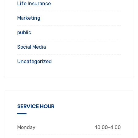
Life Insurance
Marketing
public
Social Media
Uncategorized
SERVICE HOUR
Monday
10.00-4.00