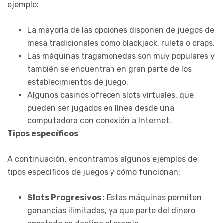
ejemplo:
La mayoría de las opciones disponen de juegos de
mesa tradicionales como blackjack, ruleta o craps.
Las máquinas tragamonedas son muy populares y
también se encuentran en gran parte de los
establecimientos de juego.
Algunos casinos ofrecen slots virtuales, que
pueden ser jugados en línea desde una
computadora con conexión a Internet.
Tipos específicos
A continuación, encontramos algunos ejemplos de
tipos específicos de juegos y cómo funcionan:
Slots Progresivos
: Estas máquinas permiten
ganancias ilimitadas, ya que parte del dinero