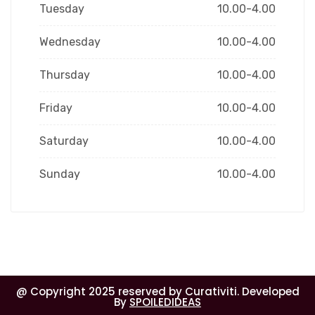
Tuesday
10.00-4.00
Wednesday
10.00-4.00
Thursday
10.00-4.00
Friday
10.00-4.00
Saturday
10.00-4.00
Sunday
10.00-4.00
@ Copyright 2025 reserved by Curativiti. Developed
By
SPOILEDIDEAS