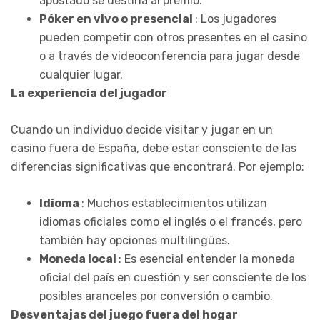
apostado se destina al premio.
Póker en vivo o presencial
: Los jugadores
pueden competir con otros presentes en el casino
o a través de videoconferencia para jugar desde
cualquier lugar.
La experiencia del jugador
Cuando un individuo decide visitar y jugar en un
casino fuera de España, debe estar consciente de las
diferencias significativas que encontrará. Por ejemplo:
Idioma
: Muchos establecimientos utilizan
idiomas oficiales como el inglés o el francés, pero
también hay opciones multilingües.
Moneda local
: Es esencial entender la moneda
oficial del país en cuestión y ser consciente de los
posibles aranceles por conversión o cambio.
Desventajas del juego fuera del hogar