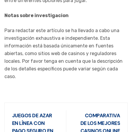
entre diferentes opciones para jugar.
Notas sobre investigacion
Para redactar este artículo se ha llevado a cabo una
investigación exhaustiva e independiente. Esta
información está basada únicamente en fuentes
abiertas, como sitios web de casinos y reguladores
locales. Por favor tenga en cuenta que la descripción
de los detalles específicos puede variar según cada
caso.
JUEGOS DE AZAR
COMPARATIVA
EN LÍNEA CON
DE LOS MEJORES
PAGO SEGURO EN
CASINOS ONLINE