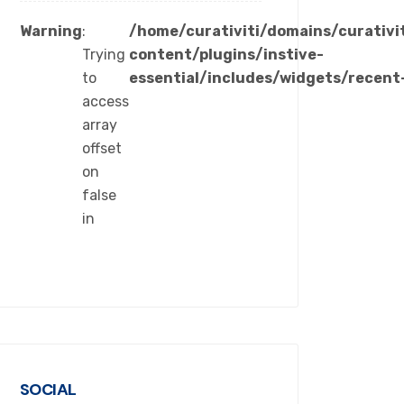
Warning
:
/home/curativiti/domains/curativi
Trying
content/plugins/instive-
to
essential/includes/widgets/recent
access
array
offset
on
false
in
SOCIAL