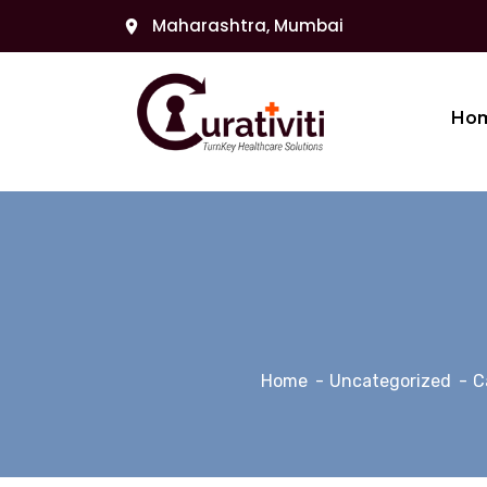
Maharashtra, Mumbai
Ho
Home
Uncategorized
C