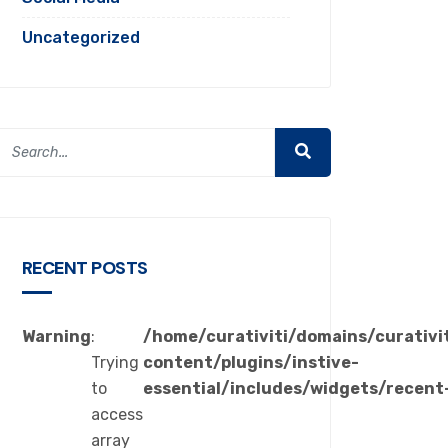
Uncategorized
RECENT POSTS
Warning
:
/home/curativiti/domains/curativi
Trying
content/plugins/instive-
to
essential/includes/widgets/recent
access
array