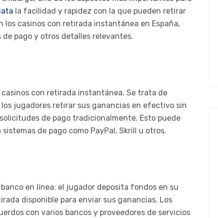
iata
la facilidad y rapidez con la que pueden retirar
án los casinos con retirada instantánea en España,
 de pago y otros detalles relevantes.
 casinos con retirada instantánea. Se trata de
los jugadores retirar sus ganancias en efectivo sin
 solicitudes de pago tradicionalmente. Esto puede
 sistemas de pago como PayPal, Skrill u otros.
 banco en línea: el jugador deposita fondos en su
irada disponible para enviar sus ganancias. Los
uerdos con varios bancos y proveedores de servicios