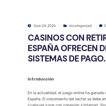
June 24, 2026
Uncategorized
0
CASINOS CON RETI
ESPAÑA OFRECEN D
SISTEMAS DE PAGO.
Introducción
En la actualidad, el juego online ha ganad
España. El crecimiento del sector se debe e
cualquier lugar con conexión a Internet. S