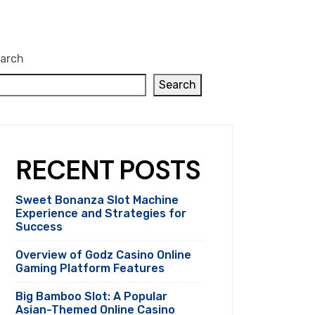
arch
Search
RECENT POSTS
Sweet Bonanza Slot Machine
Experience and Strategies for
Success
Overview of Godz Casino Online
Gaming Platform Features
Big Bamboo Slot: A Popular
Asian-Themed Online Casino