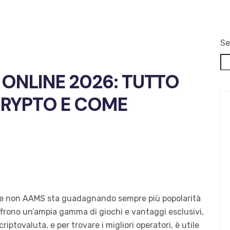
Se
ONLINE 2026: TUTTO
CRYPTO E COME
ine non AAMS sta guadagnando sempre più popolarità
offrono un’ampia gamma di giochi e vantaggi esclusivi,
tovaluta, e per trovare i migliori operatori, è utile