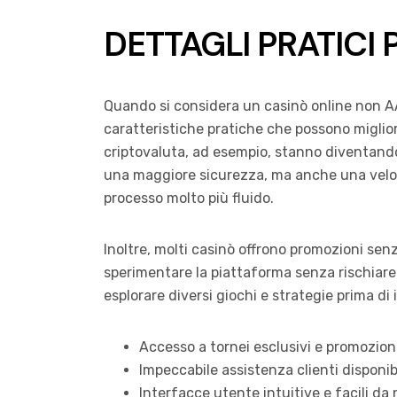
DETTAGLI PRATICI 
Quando si considera un casinò online non A
caratteristiche pratiche che possono miglior
criptovaluta, ad esempio, stanno diventand
una maggiore sicurezza, ma anche una velocit
processo molto più fluido.
Inoltre, molti casinò offrono promozioni sen
sperimentare la piattaforma senza rischiare
esplorare diversi giochi e strategie prima d
Accesso a tornei esclusivi e promozion
Impeccabile assistenza clienti disponib
Interfacce utente intuitive e facili da