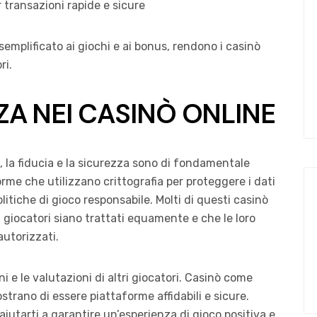
r transazioni rapide e sicure
mplificato ai giochi e ai bonus, rendono i casinò
ri.
ZA NEI CASINÒ ONLINE
la fiducia e la sicurezza sono di fondamentale
rme che utilizzano crittografia per proteggere i dati
litiche di gioco responsabile. Molti di questi casinò
 giocatori siano trattati equamente e che le loro
autorizzati.
oni e le valutazioni di altri giocatori. Casinò come
trano di essere piattaforme affidabili e sicure.
iutarti a garantire un’esperienza di gioco positiva e