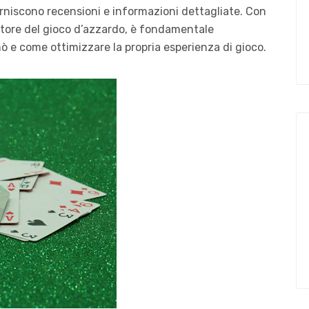
rniscono recensioni e informazioni dettagliate. Con
settore del gioco d’azzardo, è fondamentale
e come ottimizzare la propria esperienza di gioco.