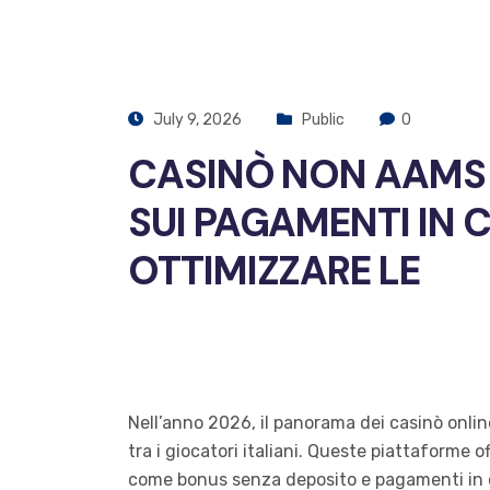
July 9, 2026
Public
0
CASINÒ NON AAMS 
SUI PAGAMENTI IN 
OTTIMIZZARE LE
Nell’anno 2026, il panorama dei casinò onl
tra i giocatori italiani. Queste piattaforme 
come bonus senza deposito e pagamenti in crip