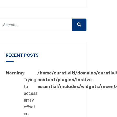
RECENT POSTS
Warning
:
/home/curativiti/domains/curativi
Trying
content/plugins/instive-
to
essential/includes/widgets/recent
access
array
offset
on