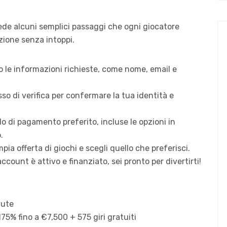
iede alcuni semplici passaggi che ogni giocatore
zione senza intoppi.
 le informazioni richieste, come nome, email e
so di verifica per confermare la tua identità e
.
o di pagamento preferito, incluse le opzioni in
.
pia offerta di giochi e scegli quello che preferisci.
ccount è attivo e finanziato, sei pronto per divertirti!
lute
75% fino a €7,500 + 575 giri gratuiti