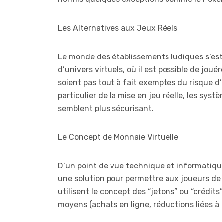
Les Alternatives aux Jeux Réels
Le monde des établissements ludiques s’es
d’univers virtuels, où il est possible de jou
soient pas tout à fait exemptes du risque d
particulier de la mise en jeu réelle, les sy
semblent plus sécurisant.
Le Concept de Monnaie Virtuelle
D’un point de vue technique et informatique,
une solution pour permettre aux joueurs de 
utilisent le concept des “jetons” ou “crédits
moyens (achats en ligne, réductions liées 