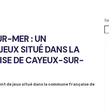
Se
R-MER : UN
JEUX SITUÉ DANS LA
SE DE CAYEUX-SUR-
nt de jeux situé dans la commune française de