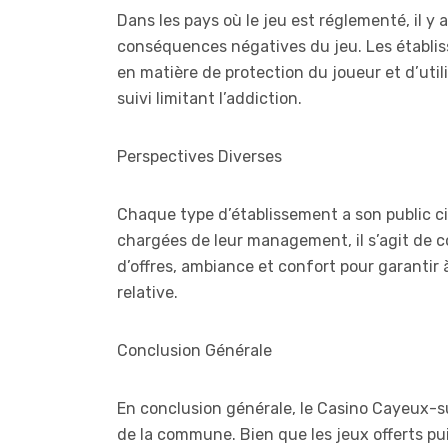
Dans les pays où le jeu est réglementé, il y a
conséquences négatives du jeu. Les établi
en matière de protection du joueur et d’ut
suivi limitant l’addiction.
Perspectives Diverses
Chaque type d’établissement a son public cib
chargées de leur management, il s’agit de 
d’offres, ambiance et confort pour garantir 
relative.
Conclusion Générale
En conclusion générale, le Casino Cayeux-sur
de la commune. Bien que les jeux offerts pui