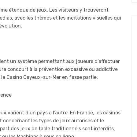
e étendue de jeux. Les visiteurs y trouveront
ias, avec les thèmes et les incitations visuelles qui
évolution.
dent un système permettant aux joueurs d’effectuer
ure concourt à la prévention excessive ou addictive
ue le Casino Cayeux-sur-Mer en fasse partie.
dence
ux varient d’un pays à l’autre. En France, les casinos
 concernant les types de jeux autorisés et le
upart des jeux de table traditionnels sont interdits,
ou les Machines à sous en ligne.