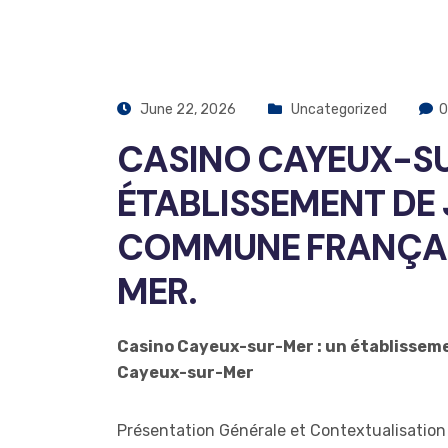
June 22, 2026
Uncategorized
0
CASINO CAYEUX-SU
ÉTABLISSEMENT DE 
COMMUNE FRANÇAI
MER.
Casino Cayeux-sur-Mer : un établisseme
Cayeux-sur-Mer
Présentation Générale et Contextualisation