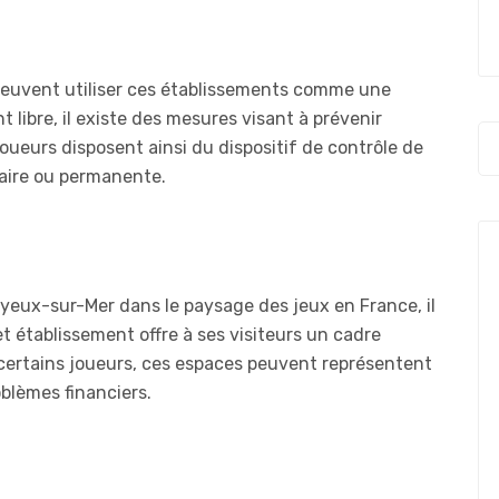
 peuvent utiliser ces établissements comme une
 libre, il existe des mesures visant à prévenir
 joueurs disposent ainsi du dispositif de contrôle de
aire ou permanente.
ayeux-sur-Mer dans le paysage des jeux en France, il
et établissement offre à ses visiteurs un cadre
certains joueurs, ces espaces peuvent représentent
oblèmes financiers.