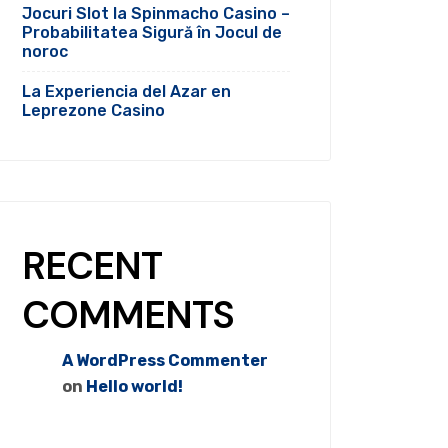
Jocuri Slot la Spinmacho Casino –
Probabilitatea Sigură în Jocul de
noroc
La Experiencia del Azar en
Leprezone Casino
RECENT
COMMENTS
A WordPress Commenter
on
Hello world!