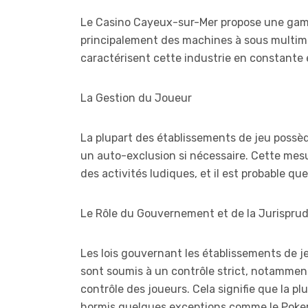
Le Casino Cayeux-sur-Mer propose une gamm
principalement des machines à sous multimed
caractérisent cette industrie en constante 
La Gestion du Joueur
La plupart des établissements de jeu possè
un auto-exclusion si nécessaire. Cette mes
des activités ludiques, et il est probable q
Le Rôle du Gouvernement et de la Jurispru
Les lois gouvernant les établissements de je
sont soumis à un contrôle strict, notamment
contrôle des joueurs. Cela signifie que la pl
hormis quelques exceptions comme le Poker 