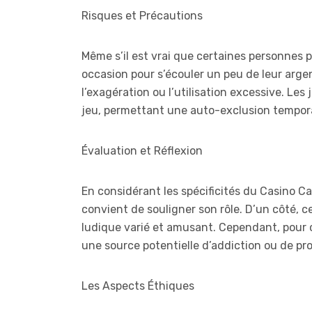
Risques et Précautions
Même s’il est vrai que certaines personnes
occasion pour s’écouler un peu de leur argent
l’exagération ou l’utilisation excessive. Les
jeu, permettant une auto-exclusion tempor
Évaluation et Réflexion
En considérant les spécificités du Casino C
convient de souligner son rôle. D’un côté, c
ludique varié et amusant. Cependant, pour 
une source potentielle d’addiction ou de pr
Les Aspects Éthiques