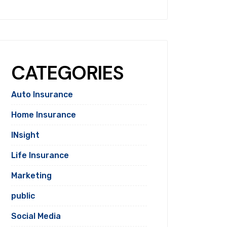
CATEGORIES
Auto Insurance
Home Insurance
INsight
Life Insurance
Marketing
public
Social Media