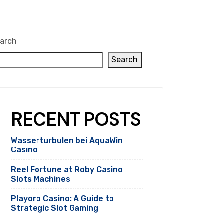
arch
Search
RECENT POSTS
Wasserturbulen bei AquaWin
Casino
Reel Fortune at Roby Casino
Slots Machines
Playoro Casino: A Guide to
Strategic Slot Gaming