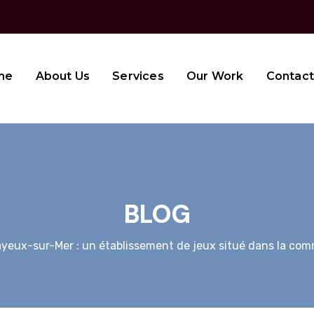
me
About Us
Services
Our Work
Contact
BLOG
yeux-sur-Mer : un établissement de jeux situé dans la co