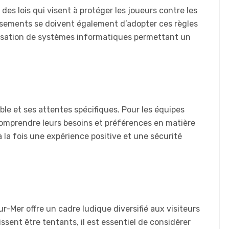
 des lois qui visent à protéger les joueurs contre les
ssements se doivent également d’adopter ces règles
ilisation de systèmes informatiques permettant un
le et ses attentes spécifiques. Pour les équipes
comprendre leurs besoins et préférences en matière
à la fois une expérience positive et une sécurité
-Mer offre un cadre ludique diversifié aux visiteurs
ssent être tentants, il est essentiel de considérer