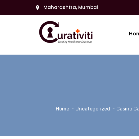
Maharashtra, Mumbai
Ho
Home
Uncategorized
Casino Ca