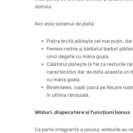
slotului.
Aici este sistemul de plată:
Piatra brută plătește cel mai puțin, dar
Femeia rochie și bărbatul barbat plătesc
cinci degete cu mâna goala.
Călătorul plătește la fel ca resturile 
caracteristici dar de data aceasta un 
cu mâna goala.
Bineînțeles, copiii joacă pe fiecare rula
în ultima rânduială.
Wilduri, dispecatere si funcțiuni bonus
Ca parte integrantă a jocului, wildurile au r