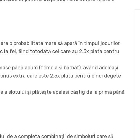
 are o probabilitate mare să apară în timpul jocurilor.
 la fel, fiind totodată cei care au 2.5x plata pentru
rămase până acum (femeia și bărbat), având aceleași
bonus extra care este 2.5x plata pentru cinci degete
re a slotului și plătește acelasi câștig de la prima până
olul de a completa combinații de simboluri care să