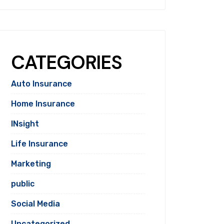
CATEGORIES
Auto Insurance
Home Insurance
INsight
Life Insurance
Marketing
public
Social Media
Uncategorized