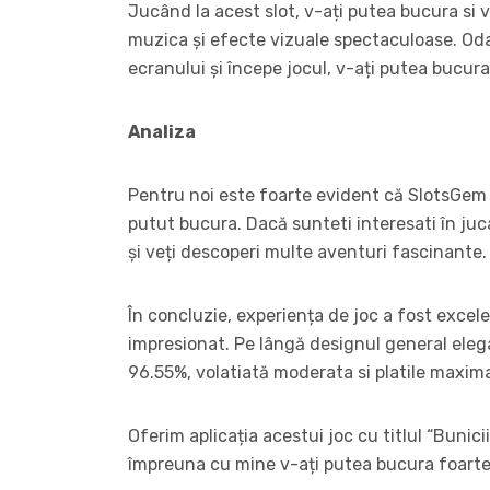
Jucând la acest slot, v-ați putea bucura si vo
muzica și efecte vizuale spectaculoase. Odat
ecranului și începe jocul, v-ați putea bucur
Analiza
Pentru noi este foarte evident că SlotsGem
putut bucura. Dacă sunteti interesati în juca
și veți descoperi multe aventuri fascinante.
În concluzie, experiența de joc a fost excel
impresionat. Pe lângă designul general elegan
96.55%, volatiată moderata si platile maxima
Oferim aplicația acestui joc cu titlul “Bunicii
împreuna cu mine v-ați putea bucura foarte b