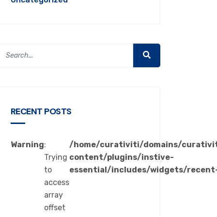
RECENT POSTS
Warning
:
/home/curativiti/domains/curativi
Trying
content/plugins/instive-
to
essential/includes/widgets/recent
access
array
offset