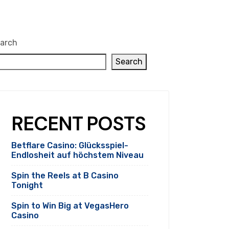
arch
Search
RECENT POSTS
Betflare Casino: Glücksspiel-
Endlosheit auf höchstem Niveau
Spin the Reels at B Casino
Tonight
Spin to Win Big at VegasHero
Casino