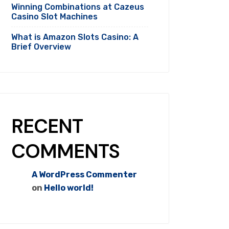
Winning Combinations at Cazeus
Casino Slot Machines
What is Amazon Slots Casino: A
Brief Overview
RECENT
COMMENTS
A WordPress Commenter
on
Hello world!