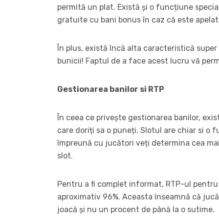
permită un plat. Există și o funcțiune specia
gratuite cu bani bonus în caz că este apelat 
În plus, există încă alta caracteristică supe
bunicii! Faptul de a face acest lucru vă perm
Gestionarea banilor si RTP
În ceea ce privește gestionarea banilor, exis
care doriți sa o puneți. Slotul are chiar si o
împreună cu jucători veți determina cea ma
slot.
Pentru a fi complet informat, RTP-ul pentru 
aproximativ 96%. Aceasta înseamnă că jucător
joacă și nu un procent de până la o sutime.