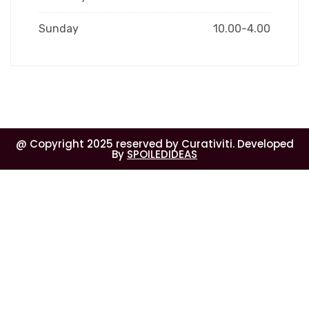
Sunday
10.00-4.00
@ Copyright 2025 reserved by Curativiti. Developed
By
SPOILEDIDEAS