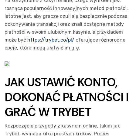
na korzystanie z kasyn online, czego wynikiem jest
rosnąca popularność innowacyjnych metod płatności.
Istotne jest, aby gracze czuli się bezpiecznie podczas
dokonywania transakcji oraz znali dostępne metody
płatności w swoim ulubionym kasynie, a przykładem
może być
https://trybet.co/pl/
oferujące różnorodne
opcje, które mogą ułatwić im grę.
JAK USTAWIĆ KONTO,
DOKONAĆ PŁATNOŚCI I
GRAĆ W TRYBET
Rozpoczęcie przygody z kasynem online, takim jak
Trybet, wymaga kilku prostych kroków. Proces