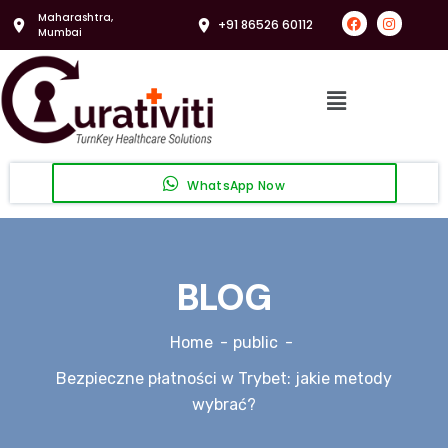
Maharashtra,
+91 86526 60112
Mumbai
WhatsApp Now
BLOG
Home
public
Bezpieczne płatności w Trybet: jakie metody
wybrać?