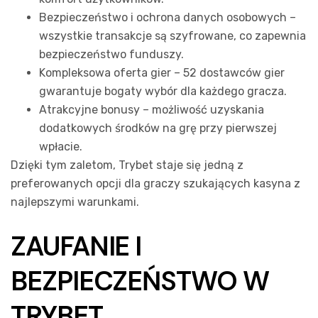
Bezpieczeństwo i ochrona danych osobowych –
wszystkie transakcje są szyfrowane, co zapewnia
bezpieczeństwo funduszy.
Kompleksowa oferta gier – 52 dostawców gier
gwarantuje bogaty wybór dla każdego gracza.
Atrakcyjne bonusy – możliwość uzyskania
dodatkowych środków na grę przy pierwszej
wpłacie.
Dzięki tym zaletom, Trybet staje się jedną z
preferowanych opcji dla graczy szukających kasyna z
najlepszymi warunkami.
ZAUFANIE I
BEZPIECZEŃSTWO W
TRYBET