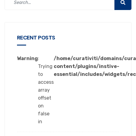
RECENT POSTS
Warning
:
/home/curativiti/domains/cura
Trying
content/plugins/instive-
to
essential/includes/widgets/re
access
array
offset
on
false
in