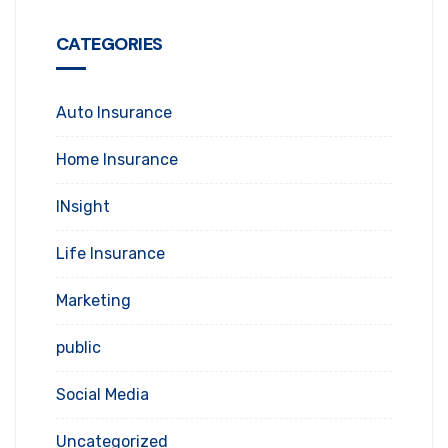
CATEGORIES
Auto Insurance
Home Insurance
INsight
Life Insurance
Marketing
public
Social Media
Uncategorized