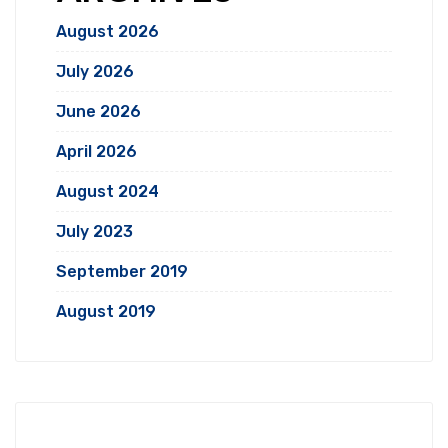
August 2026
July 2026
June 2026
April 2026
August 2024
July 2023
September 2019
August 2019