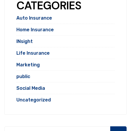
CATEGORIES
Auto Insurance
Home Insurance
INsight
Life Insurance
Marketing
public
Social Media
Uncategorized