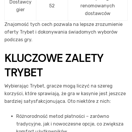
Dostawcy
52
renomowanych
gier
dostawców
Znajomość tych cech pozwala na lepsze zrozumienie
oferty Trybet i dokonywania świadomych wyborów
podczas gry.
KLUCZOWE ZALETY
TRYBET
Wybierając Trybet, gracze mogą liczyć na szereg
korzyści, które sprawiają, że gra w kasynie jest jeszcze
bardziej satysfakcjonująca. Oto niektóre z nich:
Różnorodność metod płatności – zarówno
tradycyjne, jak i nowoczesne opcje, co zwiększa
komfort użytkowników.