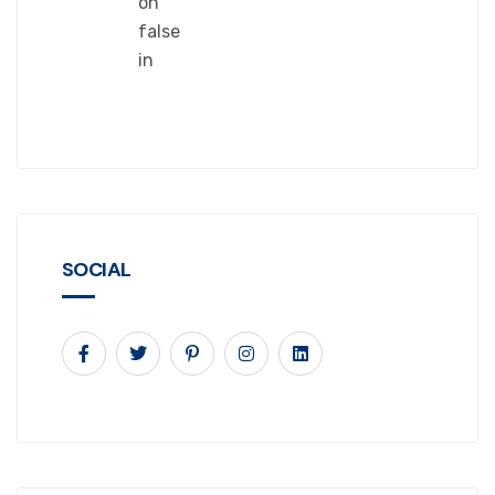
on
false
in
SOCIAL