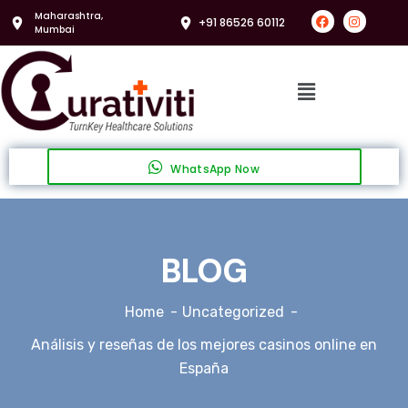
Maharashtra,
+91 86526 60112
Mumbai
WhatsApp Now
BLOG
Home
Uncategorized
Análisis y reseñas de los mejores casinos online en
España