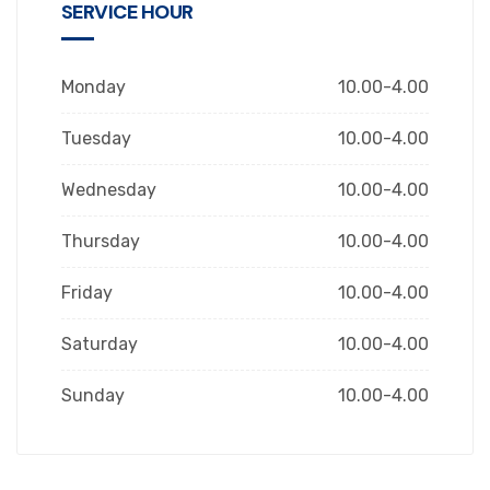
SERVICE HOUR
Monday
10.00-4.00
Tuesday
10.00-4.00
Wednesday
10.00-4.00
Thursday
10.00-4.00
Friday
10.00-4.00
Saturday
10.00-4.00
Sunday
10.00-4.00