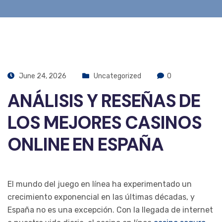
June 24, 2026
Uncategorized
0
ANÁLISIS Y RESEÑAS DE
LOS MEJORES CASINOS
ONLINE EN ESPAÑA
El mundo del juego en línea ha experimentado un
crecimiento exponencial en las últimas décadas, y
España no es una excepción. Con la llegada de internet