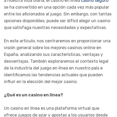
a nuestra vida diaria, el casino en línea
casino seguro
se ha convertido en una opción cada vez más popular
entre los aficionados al juego. Sin embargo, con tantas
opciones disponibles, puede ser difícil elegir un casino
que satisfaga nuestras necesidades y expectativas.
En este artículo, nos centraremos en proporcionar una
visión general sobre los mejores casinos online en
España, analizando sus características, ventajas y
desventajas. También exploraremos el contexto legal
de la industria del juego en línea en nuestro país e
identificamos las tendencias actuales que pueden
influir en la elección del mejor casino.
¿Qué es un casino en línea?
Un casino en línea es una plataforma virtual que
ofrece juegos de azar y apostas a los usuarios desde