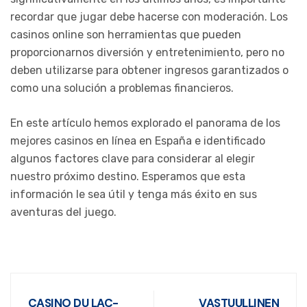
recordar que jugar debe hacerse con moderación. Los
casinos online son herramientas que pueden
proporcionarnos diversión y entretenimiento, pero no
deben utilizarse para obtener ingresos garantizados o
como una solución a problemas financieros.
En este artículo hemos explorado el panorama de los
mejores casinos en línea en España e identificado
algunos factores clave para considerar al elegir
nuestro próximo destino. Esperamos que esta
información le sea útil y tenga más éxito en sus
aventuras del juego.
CASINO DU LAC-
VASTUULLINEN