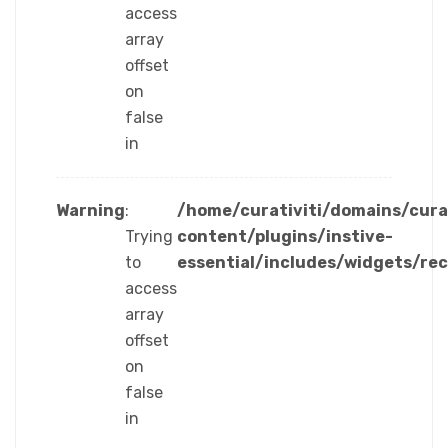
access
array
offset
on
false
in
Warning
:
/home/curativiti/domains/cura
Trying
content/plugins/instive-
to
essential/includes/widgets/re
access
array
offset
on
false
in