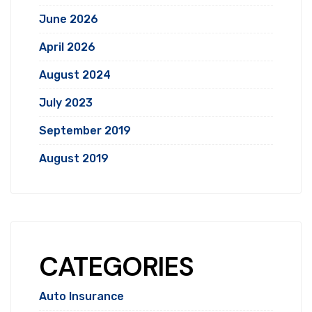
June 2026
April 2026
August 2024
July 2023
September 2019
August 2019
CATEGORIES
Auto Insurance