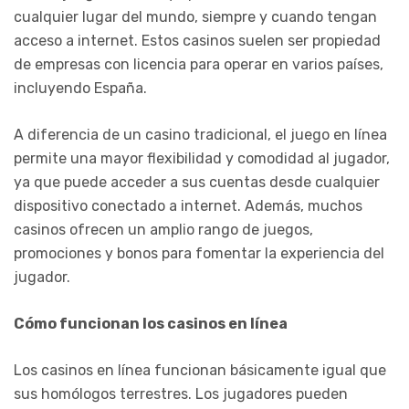
cualquier lugar del mundo, siempre y cuando tengan
acceso a internet. Estos casinos suelen ser propiedad
de empresas con licencia para operar en varios países,
incluyendo España.
A diferencia de un casino tradicional, el juego en línea
permite una mayor flexibilidad y comodidad al jugador,
ya que puede acceder a sus cuentas desde cualquier
dispositivo conectado a internet. Además, muchos
casinos ofrecen un amplio rango de juegos,
promociones y bonos para fomentar la experiencia del
jugador.
Cómo funcionan los casinos en línea
Los casinos en línea funcionan básicamente igual que
sus homólogos terrestres. Los jugadores pueden