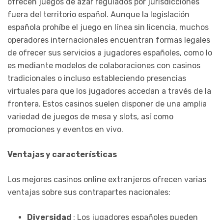
ofrecen juegos de azar regulados por jurisdicciones
fuera del territorio español. Aunque la legislación
española prohíbe el juego en línea sin licencia, muchos
operadores internacionales encuentran formas legales
de ofrecer sus servicios a jugadores españoles, como lo
es mediante modelos de colaboraciones con casinos
tradicionales o incluso estableciendo presencias
virtuales para que los jugadores accedan a través de la
frontera. Estos casinos suelen disponer de una amplia
variedad de juegos de mesa y slots, así como
promociones y eventos en vivo.
Ventajas y características
Los mejores casinos online extranjeros ofrecen varias
ventajas sobre sus contrapartes nacionales:
Diversidad
: Los jugadores españoles pueden