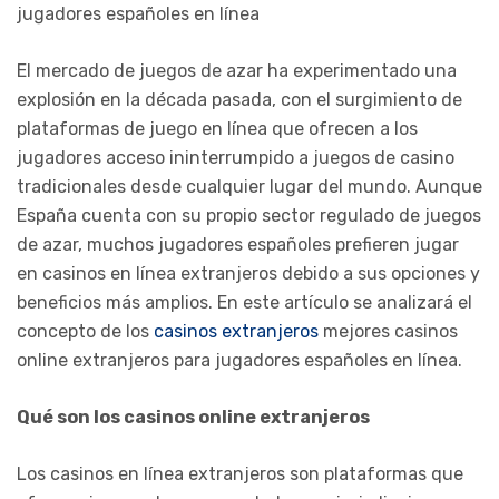
jugadores españoles en línea
El mercado de juegos de azar ha experimentado una
explosión en la década pasada, con el surgimiento de
plataformas de juego en línea que ofrecen a los
jugadores acceso ininterrumpido a juegos de casino
tradicionales desde cualquier lugar del mundo. Aunque
España cuenta con su propio sector regulado de juegos
de azar, muchos jugadores españoles prefieren jugar
en casinos en línea extranjeros debido a sus opciones y
beneficios más amplios. En este artículo se analizará el
concepto de los
casinos extranjeros
mejores casinos
online extranjeros para jugadores españoles en línea.
Qué son los casinos online extranjeros
Los casinos en línea extranjeros son plataformas que