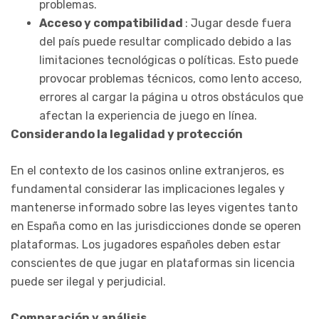
problemas.
Acceso y compatibilidad
: Jugar desde fuera
del país puede resultar complicado debido a las
limitaciones tecnológicas o políticas. Esto puede
provocar problemas técnicos, como lento acceso,
errores al cargar la página u otros obstáculos que
afectan la experiencia de juego en línea.
Considerando la legalidad y protección
En el contexto de los casinos online extranjeros, es
fundamental considerar las implicaciones legales y
mantenerse informado sobre las leyes vigentes tanto
en España como en las jurisdicciones donde se operen
plataformas. Los jugadores españoles deben estar
conscientes de que jugar en plataformas sin licencia
puede ser ilegal y perjudicial.
Comparación y análisis