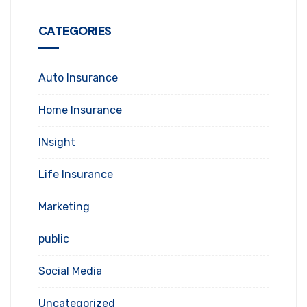
CATEGORIES
Auto Insurance
Home Insurance
INsight
Life Insurance
Marketing
public
Social Media
Uncategorized