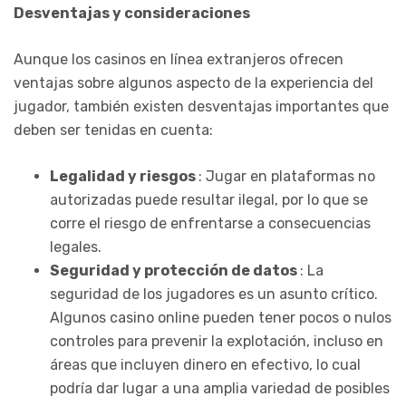
Desventajas y consideraciones
Aunque los casinos en línea extranjeros ofrecen
ventajas sobre algunos aspecto de la experiencia del
jugador, también existen desventajas importantes que
deben ser tenidas en cuenta:
Legalidad y riesgos
: Jugar en plataformas no
autorizadas puede resultar ilegal, por lo que se
corre el riesgo de enfrentarse a consecuencias
legales.
Seguridad y protección de datos
: La
seguridad de los jugadores es un asunto crítico.
Algunos casino online pueden tener pocos o nulos
controles para prevenir la explotación, incluso en
áreas que incluyen dinero en efectivo, lo cual
podría dar lugar a una amplia variedad de posibles