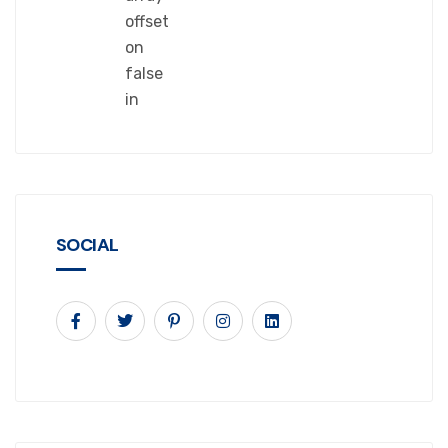
offset
on
false
in
SOCIAL