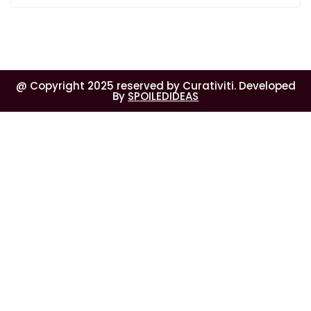
@ Copyright 2025 reserved by Curativiti. Developed
By
SPOILEDIDEAS