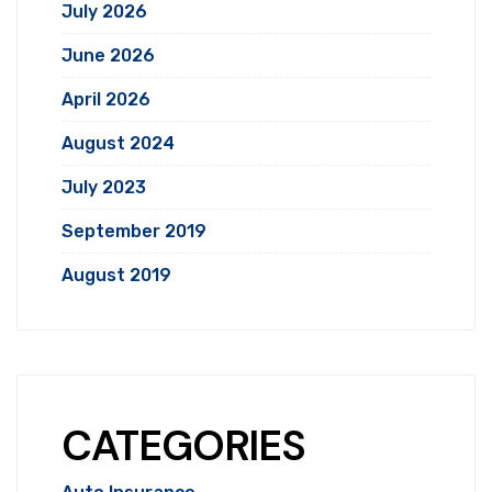
July 2026
June 2026
April 2026
August 2024
July 2023
September 2019
August 2019
CATEGORIES