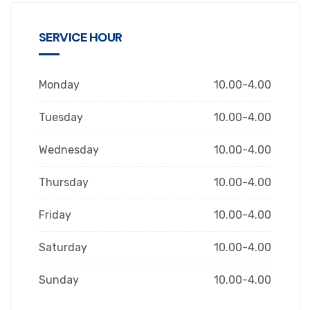
SERVICE HOUR
Monday
10.00-4.00
Tuesday
10.00-4.00
Wednesday
10.00-4.00
Thursday
10.00-4.00
Friday
10.00-4.00
Saturday
10.00-4.00
Sunday
10.00-4.00