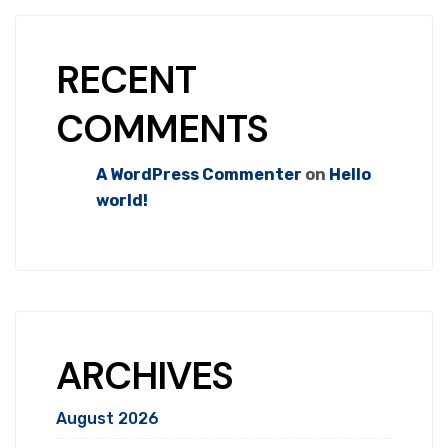
RECENT
COMMENTS
A WordPress Commenter
on
Hello
world!
ARCHIVES
August 2026