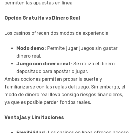
permiten las apuestas en línea.
Opción Gratuita vs Dinero Real
Los casinos ofrecen dos modos de experiencia:
Modo demo
: Permite jugar juegos sin gastar
dinero real.
Juego con dinero real
: Se utiliza el dinero
depositado para apostar o jugar.
Ambas opciones permiten probar la suerte y
familiarizarse con las reglas del juego. Sin embargo, el
modo de dinero real lleva consigo riesgos financieros,
ya que es posible perder fondos reales.
Ventajas y Limitaciones
Flexibilidad
: Los casinos en línea ofrecen acceso