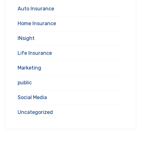
Auto Insurance
Home Insurance
INsight
Life Insurance
Marketing
public
Social Media
Uncategorized