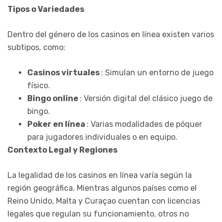
Tipos o Variedades
Dentro del género de los casinos en línea existen varios
subtipos, como:
Casinos virtuales
: Simulan un entorno de juego
físico.
Bingo online
: Versión digital del clásico juego de
bingo.
Poker en línea
: Varias modalidades de póquer
para jugadores individuales o en equipo.
Contexto Legal y Regiones
La legalidad de los casinos en línea varía según la
región geográfica. Mientras algunos países como el
Reino Unido, Malta y Curaçao cuentan con licencias
legales que regulan su funcionamiento, otros no