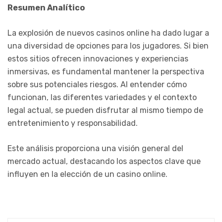
Resumen Analítico
La explosión de nuevos casinos online ha dado lugar a
una diversidad de opciones para los jugadores. Si bien
estos sitios ofrecen innovaciones y experiencias
inmersivas, es fundamental mantener la perspectiva
sobre sus potenciales riesgos. Al entender cómo
funcionan, las diferentes variedades y el contexto
legal actual, se pueden disfrutar al mismo tiempo de
entretenimiento y responsabilidad.
Este análisis proporciona una visión general del
mercado actual, destacando los aspectos clave que
influyen en la elección de un casino online.