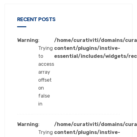
RECENT POSTS
Warning
:
/home/curativiti/domains/cura
Trying
content/plugins/instive-
to
essential/includes/widgets/re
access
array
offset
on
false
in
Warning
:
/home/curativiti/domains/cura
Trying
content/plugins/instive-