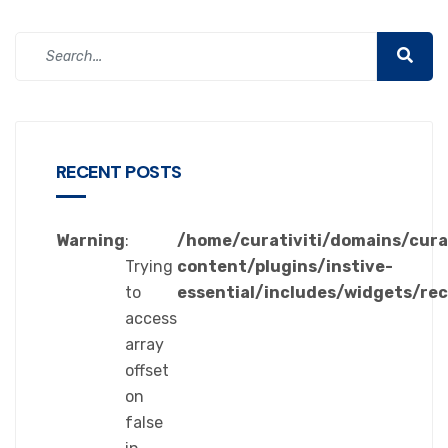
RECENT POSTS
Warning
:
/home/curativiti/domains/cura
Trying
content/plugins/instive-
to
essential/includes/widgets/re
access
array
offset
on
false