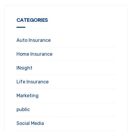
CATEGORIES
Auto Insurance
Home Insurance
INsight
Life Insurance
Marketing
public
Social Media