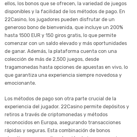
ellos, los bonos que se ofrecen, la variedad de juegos
disponibles y la facilidad de los métodos de pago. En
22Casino, los jugadores pueden disfrutar de un
generoso bono de bienvenida, que incluye un 200%
hasta 1500 EUR y 150 giros gratis, lo que permite
comenzar con un saldo elevado y más oportunidades
de ganar. Además, la plataforma cuenta con una
colección de más de 2,500 juegos, desde
tragamonedas hasta opciones de apuestas en vivo, lo
que garantiza una experiencia siempre novedosa y
emocionante.
Los métodos de pago son otra parte crucial de la
experiencia del jugador. 22Casino permite depósitos y
retiros a través de criptomonedas y métodos
reconocidos en Europa, asegurando transacciones
rápidas y seguras. Esta combinación de bonos