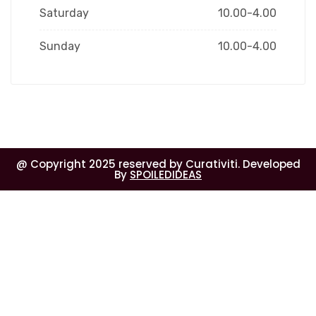
Saturday
10.00-4.00
Sunday
10.00-4.00
@ Copyright 2025 reserved by Curativiti. Developed
By
SPOILEDIDEAS