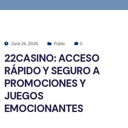
June 26, 2026
Public
0
22CASINO: ACCESO
RÁPIDO Y SEGURO A
PROMOCIONES Y
JUEGOS
EMOCIONANTES