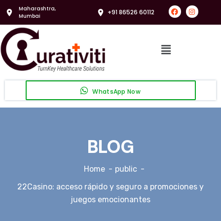
Maharashtra,
+91 86526 60112
Mumbai
WhatsApp Now
BLOG
Home
public
22Casino: acceso rápido y seguro a promociones y
juegos emocionantes