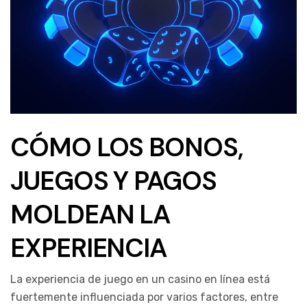
CÓMO LOS BONOS,
JUEGOS Y PAGOS
MOLDEAN LA
EXPERIENCIA
La experiencia de juego en un casino en línea está
fuertemente influenciada por varios factores, entre