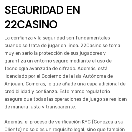
SEGURIDAD EN
22CASINO
La confianza y la seguridad son fundamentales
cuando se trata de jugar en línea. 22Casino se toma
muy en serio la protección de sus jugadores y
garantiza un entorno seguro mediante el uso de
tecnología avanzada de cifrado. Además, está
licenciado por el Gobierno de la Isla Autónoma de
Anjouan, Comoras, lo que añade una capa adicional de
credibilidad y confianza. Este marco regulatorio
asegura que todas las operaciones de juego se realicen
de manera justa y transparente.
Además, el proceso de verificación KYC (Conozca a su
Cliente) no solo es un requisito legal, sino que también