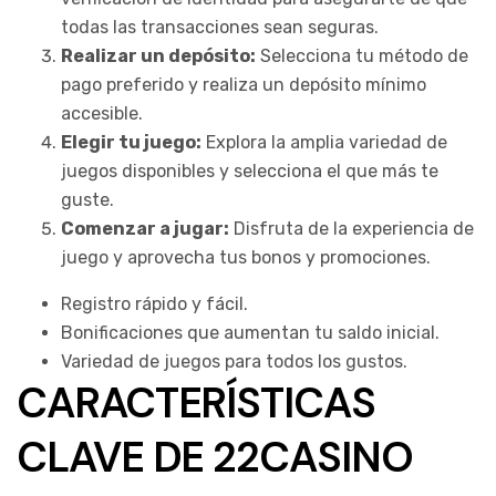
todas las transacciones sean seguras.
Realizar un depósito:
Selecciona tu método de
pago preferido y realiza un depósito mínimo
accesible.
Elegir tu juego:
Explora la amplia variedad de
juegos disponibles y selecciona el que más te
guste.
Comenzar a jugar:
Disfruta de la experiencia de
juego y aprovecha tus bonos y promociones.
Registro rápido y fácil.
Bonificaciones que aumentan tu saldo inicial.
Variedad de juegos para todos los gustos.
CARACTERÍSTICAS
CLAVE DE 22CASINO