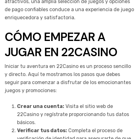
atractivos, una amplia selección de juegos y opciones
de pago confiables conduce a una experiencia de juego
enriquecedora y satisfactoria.
CÓMO EMPEZAR A
JUGAR EN 22CASINO
Iniciar tu aventura en 22Casino es un proceso sencillo
y directo. Aquí te mostramos los pasos que debes
seguir para comenzar a disfrutar de los emocionantes
juegos y promociones:
Crear una cuenta:
Visita el sitio web de
22Casino y regístrate proporcionando tus datos
básicos.
Verificar tus datos:
Completa el proceso de
verificación de identidad para asegurarte de que