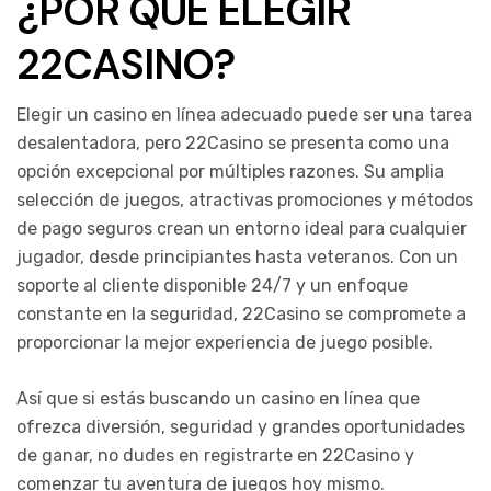
¿POR QUÉ ELEGIR
22CASINO?
Elegir un casino en línea adecuado puede ser una tarea
desalentadora, pero 22Casino se presenta como una
opción excepcional por múltiples razones. Su amplia
selección de juegos, atractivas promociones y métodos
de pago seguros crean un entorno ideal para cualquier
jugador, desde principiantes hasta veteranos. Con un
soporte al cliente disponible 24/7 y un enfoque
constante en la seguridad, 22Casino se compromete a
proporcionar la mejor experiencia de juego posible.
Así que si estás buscando un casino en línea que
ofrezca diversión, seguridad y grandes oportunidades
de ganar, no dudes en registrarte en 22Casino y
comenzar tu aventura de juegos hoy mismo.