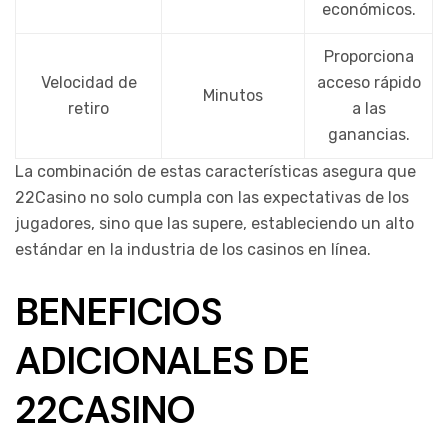
económicos.
Proporciona
Velocidad de
acceso rápido
Minutos
retiro
a las
ganancias.
La combinación de estas características asegura que
22Casino no solo cumpla con las expectativas de los
jugadores, sino que las supere, estableciendo un alto
estándar en la industria de los casinos en línea.
BENEFICIOS
ADICIONALES DE
22CASINO