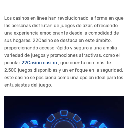
Los casinos en línea han revolucionado la forma en que
las personas disfrutan de juegos de azar, ofreciendo
una experiencia emocionante desde la comodidad de
sus hogares. 22Casino se destaca en este ámbito,
proporcionando acceso rápido y seguro a una amplia
variedad de juegos y promociones atractivas, como el
popular
22Casino casino
, que cuenta con más de
2,500 juegos disponibles y un enfoque en la seguridad,
este casino se posiciona como una opción ideal para los
entusiastas del juego.