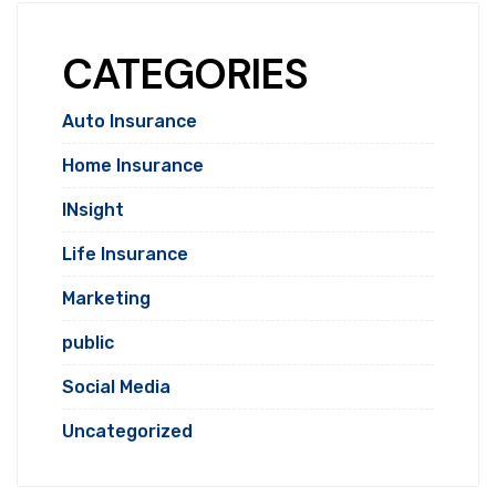
CATEGORIES
Auto Insurance
Home Insurance
INsight
Life Insurance
Marketing
public
Social Media
Uncategorized