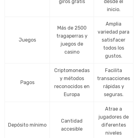
giros gratis
desde el
inicio.
Amplia
Más de 2500
variedad para
tragaperras y
Juegos
satisfacer
juegos de
todos los
casino
gustos.
Criptomonedas
Facilita
y métodos
transacciones
Pagos
reconocidos en
rápidas y
Europa
seguras.
Atrae a
jugadores de
Cantidad
Depósito mínimo
diferentes
accesible
niveles