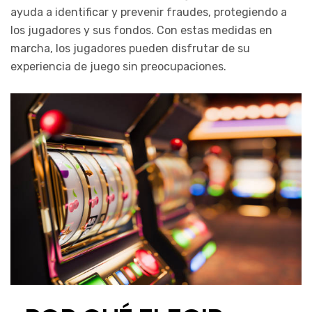
ayuda a identificar y prevenir fraudes, protegiendo a
los jugadores y sus fondos. Con estas medidas en
marcha, los jugadores pueden disfrutar de su
experiencia de juego sin preocupaciones.