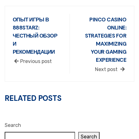
ОПЫТ ИГРЫ В
PINCO CASINO
888STARZ:
ONLINE:
ЧЕСТНЫЙ ОБЗОР
STRATEGIES FOR
И
MAXIMIZING
РЕКОМЕНДАЦИИ
YOUR GAMING
EXPERIENCE
Previous post
Next post
RELATED POSTS
Search
Search