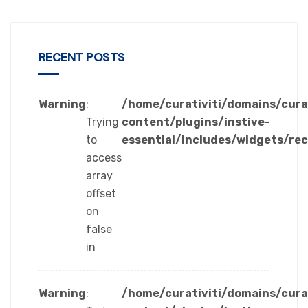
RECENT POSTS
Warning
:
/home/curativiti/domains/cura
Trying
content/plugins/instive-
to
essential/includes/widgets/re
access
array
offset
on
false
in
Warning
:
/home/curativiti/domains/cura