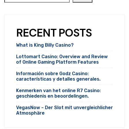
RECENT POSTS
What is King Billy Casino?
Lottomart Casino: Overview and Review
of Online Gaming Platform Features
Información sobre Godz Casino:
características y detalles generales.
Kenmerken van het online R7 Casino:
geschiedenis en beoordelingen.
VegasNow – Der Slot mit unvergleichlicher
Atmosphäre