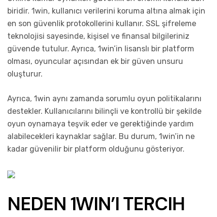
biridir. 1win, kullanıcı verilerini koruma altına almak için
en son güvenlik protokollerini kullanır. SSL şifreleme
teknolojisi sayesinde, kişisel ve finansal bilgileriniz
güvende tutulur. Ayrıca, 1win’in lisanslı bir platform
olması, oyuncular açısından ek bir güven unsuru
oluşturur.
Ayrıca, 1win aynı zamanda sorumlu oyun politikalarını
destekler. Kullanıcılarını bilinçli ve kontrollü bir şekilde
oyun oynamaya teşvik eder ve gerektiğinde yardım
alabilecekleri kaynaklar sağlar. Bu durum, 1win’in ne
kadar güvenilir bir platform olduğunu gösteriyor.
NEDEN 1WIN’I TERCIH